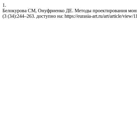
1.
Белокурова СМ, Онуфриенко ДЕ. Методы проектирования монголь
(3 (34):244–263. доступно на: https://eurasia-art.ru/art/article/view/