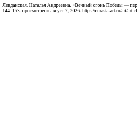
Левданская, Наталья Андреевна. «Вечный огонь Победы — пе
144–153. просмотрено август 7, 2026. https://eurasia-art.ru/art/artic