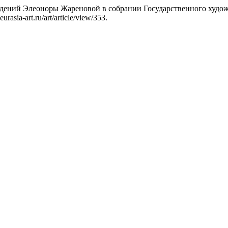
едений Элеоноры Жареновой в собрании Государственного худож
rasia-art.ru/art/article/view/353.