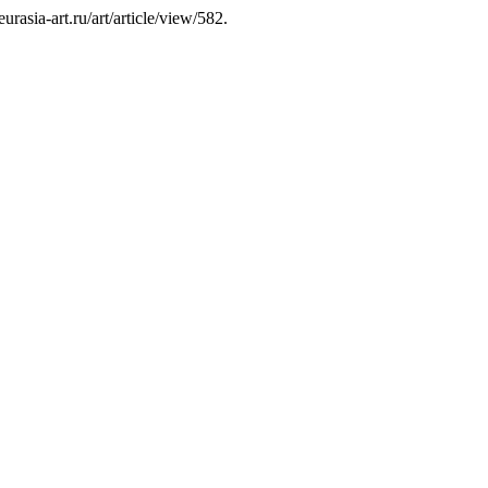
eurasia-art.ru/art/article/view/582.