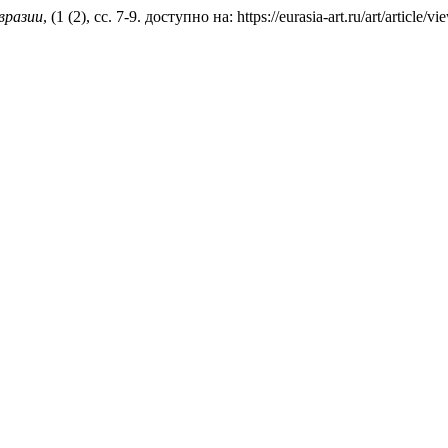
вразии
, (1 (2), сс. 7-9. доступно на: https://eurasia-art.ru/art/artic