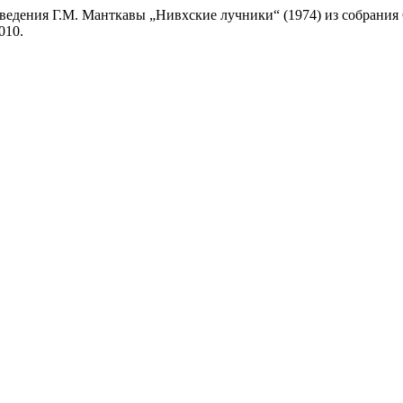
зведения Г.М. Манткавы „Нивхские лучники“ (1974) из собрания
010.