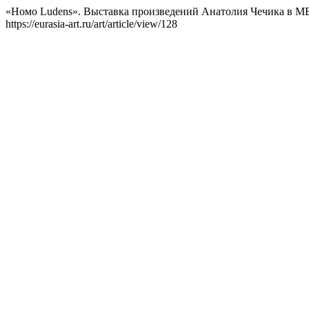
«Hомо Ludens». Выставка произведений Анатолия Чечика в М
https://eurasia-art.ru/art/article/view/128