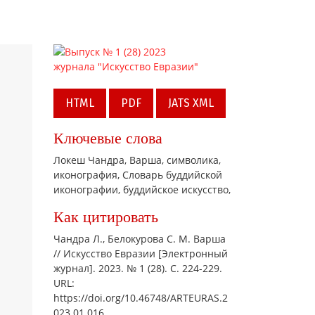
HTML
PDF
JATS XML
Ключевые слова
Локеш Чандра,
Варша,
символика,
иконография,
Словарь буддийской
иконографии,
буддийское искусство,
Как цитировать
Чандра Л., Белокурова С. М. Варша
// Искусство Евразии [Электронный
журнал]. 2023. № 1 (28). С. 224-229.
URL:
https://doi.org/10.46748/ARTEURAS.2
023.01.016.