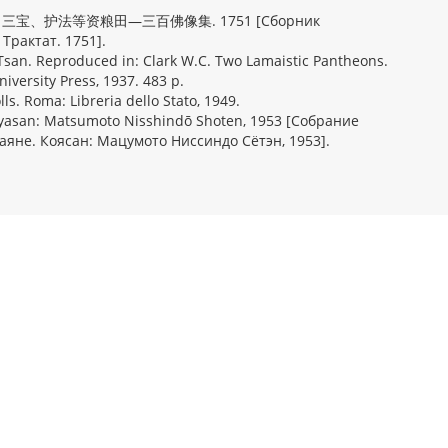
三宝、护法等资粮田—三百佛像集. 1751 [Сборник
Трактат. 1751].
Tsan. Reproduced in: Clark W.C. Two Lamaistic Pantheons.
iversity Press, 1937. 483 p.
ls. Roma: Libreria dello Stato, 1949.
ōyasan: Matsumoto Nisshindō Shoten, 1953 [Собрание
яне. Коясан: Мацумото Ниссиндо Сётэн, 1953].