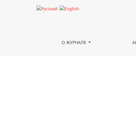
Варша
О ЖУРНАЛЕ
А