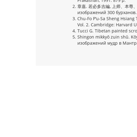
Prakashan, 1991. 879 p.
章嘉. 若必多吉編, 上师、本尊、
изображений 300 бурханов. 
Chu-Fo P’u-Sa Sheng Hsiang 
Vol. 2. Cambridge: Harvard Un
Tucci G. Tibetan painted scrol
Shingon mikkyō zuin shū. K
изображений мудр в Мантра