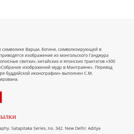
и символике Варши, богине, символизирующей в
 приводятся изображения из монгольского Ганджура
кописные свитки», китайских и японских трактатов «300
1), «Собрание изображений мудр в Мантраяне». Перевод
ря буддийской иконографии» выполнен С.М.
ирована.
сылки
phy. Satapitaka Series, no. 342. New Delhi: Aditya