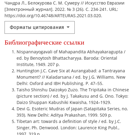
Чандра Л., Белокурова С. М. Сумеру // Искусство Евразии
[Электронный журнал]. 2022. № 3 (26). С. 234-241. URL:
https://doi.org/10.46748/ARTEURAS.2021.03.020.
Форматы цитирования
Библиографические ссылки
Nispannayogavali of Mahapandita Abhayakaragupta /
ed. by Benoytosh Bhattacharyya. Baroda: Oriental
Institute, 1949. 207 p.
Huntington J.C. Cave Six at Aurangabad: a Tantrayana
Monument? // Kaladarsana / ed. by J.G. Williams. New
Delhi: Oxford and IBH Publishing. P. 47–55.
Taisho Shinshu Daizokyo Zuzo. The Tripitaka in Chinese
(picture section) / ed. by J. Takakusu and G. Ono. Tokyo:
Daizo Shuppan Kabushiki Kwaisha, 1924–1929.
Devi G. Esoteric Mudras of Japan (Satapitaka Series, no.
393). New Delhi: Aditya Prakashan, 1999. 509 p.
Tibetan art: towards a definition of style / ed. by J.C.
Singer, Ph. Denwood. London: Laurence King Publ.,
1997. 319 p.