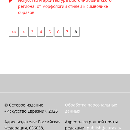
Искусство и архитектура Восточно-Азиатского
региона: от морфологии стилей к символике
образов
<<
<
3
4
5
6
7
8
© Сетевое издание
Обработка персональных
«Искусство Евразии», 2026
данных
Адрес издателя: Российская
Адрес электронной почты
Федерация, 656038,
редакции:
publish@eurasia-