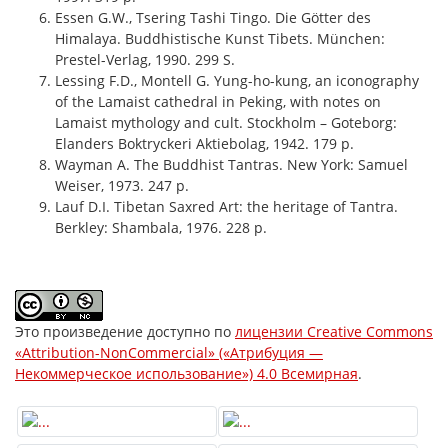
Essen G.W., Tsering Tashi Tingo. Die Götter des
Himalaya. Buddhistische Kunst Tibets. München:
Prestel-Verlag, 1990. 299 S.
Lessing F.D., Montell G. Yung-ho-kung, an iconography
of the Lamaist cathedral in Peking, with notes on
Lamaist mythology and cult. Stockholm – Goteborg:
Elanders Boktryckeri Aktiebolag, 1942. 179 p.
Wayman A. The Buddhist Tantras. New York: Samuel
Weiser, 1973. 247 p.
Lauf D.I. Tibetan Saxred Art: the heritage of Tantra.
Berkley: Shambala, 1976. 228 p.
Это произведение доступно по
лицензии Creative Commons
«Attribution-NonCommercial» («Атрибуция —
Некоммерческое использование») 4.0 Всемирная
.