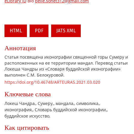
eLibrary ID
Bio
belle.sonet312@gmail.com
HTML
PDF
JATS XML
Аннотация
Статья посвящена иконографии священной горы Сумеру и
расположенных на ее территории мандал. Перевод статьи
Локеша Чандры из «Словаря буддийской иконографии»
выполнен С.М. Белокуровой.
https://doi.org/10.46748/ARTEURAS.2021.03.020
Ключевые слова
Локеш Чандра,
Сумеру,
мандала,
символика,
иконография,
Словарь буддийской иконографии,
буддийское искусство,
Как цитировать