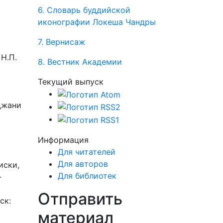
6. Словарь буддийской
иконографии Локеша Чандры
7. Вернисаж
 Н.П.
8. Вестник Академии
Текущий выпуск
рджани
Информация
Для читателей
Для авторов
иски,
Для библиотек
-
Отправить
ск:
материал