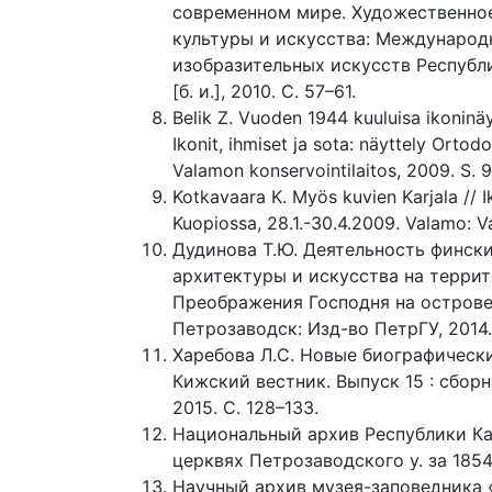
современном мире. Художественное
культуры и искусства: Международ
изобразительных искусств Республик
[б. и.], 2010. С. 57–61.
Belik Z. Vuoden 1944 kuuluisa ikoninäy
Ikonit, ihmiset ja sota: näyttely Orto
Valamon konservointilaitos, 2009. S. 
Kotkavaara K. Myös kuvien Karjala // I
Kuopiossa, 28.1.-30.4.2009. Valamo: V
Дудинова Т.Ю. Деятельность финск
архитектуры и искусства на террит
Преображения Господня на острове 
Петрозаводск: Изд-во ПетрГУ, 2014.
Харебова Л.С. Новые биографическ
Кижский вестник. Выпуск 15 : сбор
2015. С. 128–133.
Национальный архив Республики Карел
церквях Петрозаводского у. за 1854 
Научный архив музея-заповедника «К