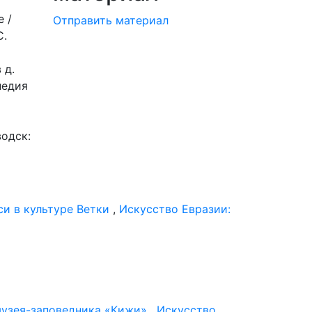
 /
Отправить материал
С.
 д.
ледия
водск:
си в культуре Ветки
,
Искусство Евразии:
музея-заповедника «Кижи»
,
Искусство