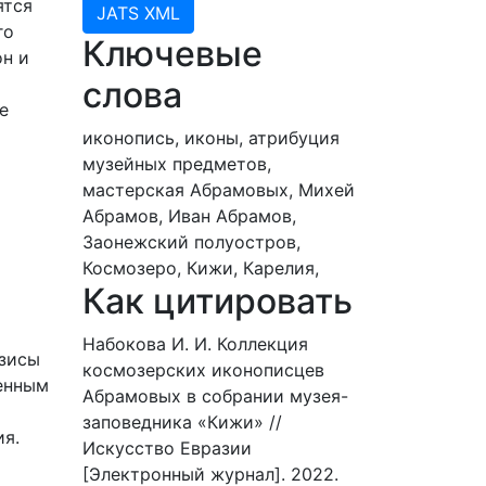
ятся
JATS XML
го
Ключевые
он и
слова
е
иконопись,
иконы,
атрибуция
музейных предметов,
мастерская Абрамовых,
Михей
Абрамов,
Иван Абрамов,
Заонежский полуостров,
Космозеро,
Кижи,
Карелия,
Как цитировать
Набокова И. И. Коллекция
езисы
космозерских иконописцев
венным
Абрамовых в собрании музея-
заповедника «Кижи» //
ия.
Искусство Евразии
[Электронный журнал]. 2022.