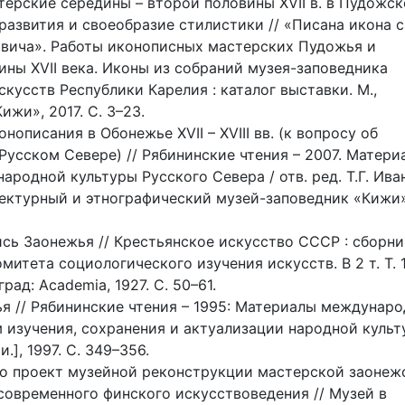
терские середины – второй половины XVII в. в Пудожс
развития и своеобразие стилистики // «Писана икона 
вича». Работы иконописных мастерских Пудожья и
ны XVII века. Иконы из собраний музея-заповедника
кусств Республики Карелия : каталог выставки. М.,
жи», 2017. С. 3–23.
нописания в Обонежье XVII – XVIII вв. (к вопросу об
Русском Севере) // Рябининские чтения – 2007. Матери
родной культуры Русского Севера / отв. ред. Т.Г. Ива
тектурный и этнографический музей-заповедник «Кижи»
сь Заонежья // Крестьянское искусство СССР : сборни
итета социологического изучения искусств. В 2 т. Т. 1
ад: Academia, 1927. С. 50–61.
я // Рябининские чтения – 1995: Материалы междунар
 изучения, сохранения и актуализации народной куль
.], 1997. С. 349–356.
его проект музейной реконструкции мастерской заонеж
современного финского искусствоведения // Музей в