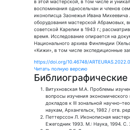
в этой мастерской, в том числе и уник
воспоминания односельчан и членов сем
иконописца Заонежья Ивана Михеевича 
оборудования мастерской Абрамовых, в
советской Карелии в 1943 г.; рассматр
время. Исследование опирается на доку
Национального архива Финляндии (Хельс
«Кижи», в том числе экспедиционные за
https://doi.org/10.46748/ARTEURAS.2022.0
Читать полную версию
Библиографические
Витухновская М.А. Проблемы изучен
вопросы изучения экономического 
докладов к III зональной научно–
наукам, Архангельск, 1982 / отв. ред.
Петтерссон Л. Иконописная мастерс
Ежегодник 1993. М.: Наука, 1994. С.