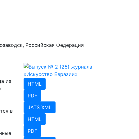
озаводск, Российская Федерация
ца из
HTML
о
PDF
JATS XML
тся в
HTML
PDF
нные