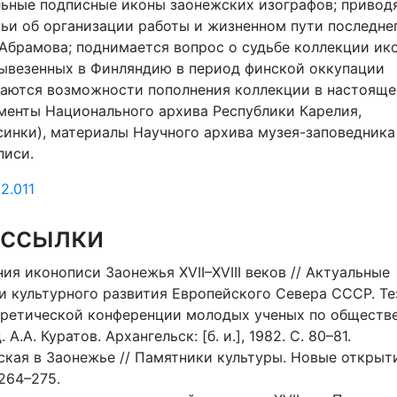
альные подписные иконы заонежских изографов; привод
ьи об организации работы и жизненном пути последне
Абрамова; поднимается вопрос о судьбе коллекции ик
ывезенных в Финляндию в период финской оккупации
иваются возможности пополнения коллекции в настояще
менты Национального архива Республики Карелия,
инки), материалы Научного архива музея-заповедника
писи.
2.011
 ссылки
ия иконописи Заонежья XVII–XVIII веков // Актуальные
и культурного развития Европейского Севера СССР. Т
теоретической конференции молодых ученых по общест
 А.А. Куратов. Архангельск: [б. и.], 1982. С. 80–81.
кая в Заонежье // Памятники культуры. Новые открыт
 264–275.