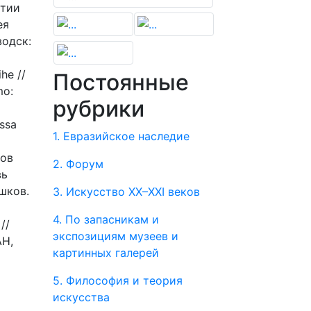
итии
ея
водск:
he //
Постоянные
mo:
рубрики
ossa
1. Евразийское наследие
ков
2. Форум
вь
шков.
3. Искусство XX–XXI веков
4. По запасникам и
//
экспозициям музеев и
АН,
картинных галерей
5. Философия и теория
искусства