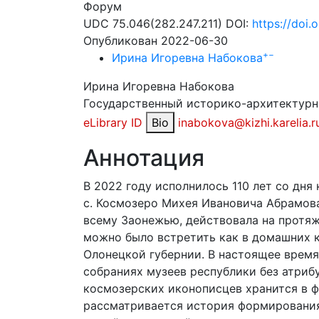
Форум
UDC 75.046(282.247.211) DOI:
https://doi
Опубликован 2022-06-30
+
−
Ирина Игоревна Набокова
Ирина Игоревна Набокова
Государственный историко-архитектурн
eLibrary ID
Bio
inabokova@kizhi.karelia.r
Аннотация
В 2022 году исполнилось 110 лет со дн
с. Космозеро Михея Ивановича Абрамов
всему Заонежью, действовала на протяж
можно было встретить как в домашних к
Олонецкой губернии. В настоящее время
собраниях музеев республики без атриб
космозерских иконописцев хранится в ф
рассматривается история формирования