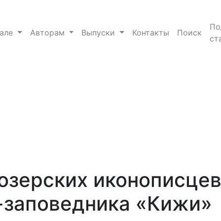
брамовых в собрании музея-заповедника «Кижи»
По
нале
Авторам
Выпуски
Контакты
Поиск
ст
озерских иконописце
-заповедника «Кижи»