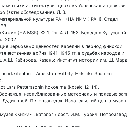
 памятники архитектуры: церковь Успенская и церковь
о (акты обследования). Л. 3.
материальной культуры РАН (НА ИИМК РАН). Отдел
–68.
жи» (НА МЗК). Ф. 1. Оп. 4. Д. 153. Беседа с Кутузовой
к, 2002.
ция церковных ценностей Карелии в период финской
Отечественная война 1941–1945 гг. в судьбах народов и
ед. А.Ш. Кабирова. Казань: Институт истории им. Ш. Ма
uuarkkitehtuuri. Aineiston esittely. Helsinki: Suomen
s.
tot Lars Petterssonin kokoelma (kotelo 12–14).
 Заонежья: неопубликованные материалы и полевые зап
Ю. Дудиновой. Петрозаводск: Издательский центр музея
зея «Кижи» : каталог / сост. И.М. Гурвич. Петрозавод