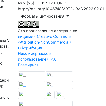
ком
№ 2 (25). С. 112-123. URL:
сия
https://doi.org/10.46748/ARTEURAS.2022.02.011
Форматы цитирования
Это произведение доступно по
лицензии Creative Commons
алы V
«Attribution-NonCommercial»
нова.
(«Атрибуция —
,
Некоммерческое
использование») 4.0
к
Всемирная
.
:
одной
туры
ского