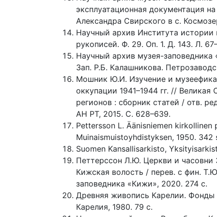
эксплуатационная документация на
Александра Свирского в с. Космозер
Научный архив Института истории 
рукописей. Ф. 29. Оп. 1. Д. 143. Л. 67
Научный архив музея-заповедника «Ки
Зап. Р.Б. Калашникова. Петрозаводс
Мошник Ю.И. Изучение и музеефика
оккупации 1941–1944 гг. // Великая 
регионов : сборник статей / отв. р
АН РТ, 2015. С. 628–639.
Pettersson L. Äänisniemen kirkollinen p
Muinaismuistoyhdistyksen, 1950. 342 
Suomen Kansallisarkisto, Yksityisarkis
Петтерссон Л.Ю. Церкви и часовни
Кижская волость / перев. с фин. Т.
заповедника «Кижи», 2020. 274 с.
Древняя живопись Карелии. Фонды му
Карелия, 1980. 79 с.