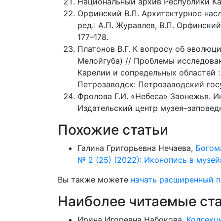
Национальный архив Республики Каре
Орфинский В.П. Архитектурное насл
ред.: А.П. Журавлев, В.П. Орфински
177–178.
Платонов В.Г. К вопросу об эволюц
Мелойгуба) // Проблемы исследова
Карелии и сопредельных областей : 
Петрозаводск: Петрозаводский госу
Фролова Г.И. «Небеса» Заонежья. И
Издательский центр музея–заповедн
Похожие статьи
Галина Григорьевна Нечаева,
Богом
№ 2 (25) (2022): Иконопись в музе
Вы также можете
начать расширенный п
Наиболее читаемые стат
Ирина Игоревна Набокова.
Коллекц