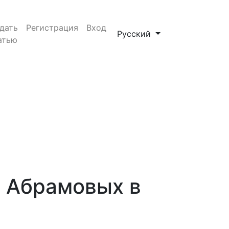
дать
Регистрация
Вход
Сменить язык. Текущий яз
Русский
атью
в Абрамовых в