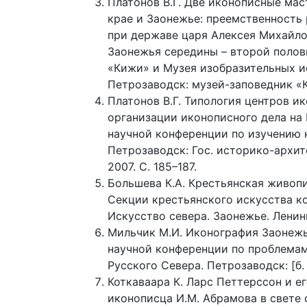
Платонов В.Г. Две иконописные мас
крае и Заонежье: преемственность 
при державе царя Алексея Михайло
Заонежья середины – второй полови
«Кижи» и Музея изобразительных ис
Петрозаводск: музей-заповедник «Ки
Платонов В.Г. Типология центров ико
организации иконописного дела на 
научной конференции по изучению на
Петрозаводск: Гос. историко-архи
2007. С. 185–187.
Большева К.А. Крестьянская живопи
Секции крестьянского искусства ком
Искусство севера. Заонежье. Ленингр
Мильчик М.И. Иконография Заонежь
научной конференции по проблемам
Русского Севера. Петрозаводск: [б. и
Коткаваара К. Ларс Петтерссон и 
иконописца И.М. Абрамова в свете 