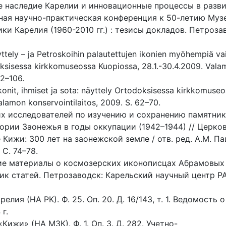
 наследие Карелии и инновационные процессы в разв
ная научно-практическая конференция к 50-летию Муз
и Карелия (1960-2010 гг.) : тезисы докладов. Петроза
ttely – ja Petroskoihin palautettujen ikonien myöhempiä vai
doksisessa kirkkomuseossa Kuopiossa, 28.1.-30.4.2009. Vala
92–106.
konit, ihmiset ja sota: näyttely Ortodoksisessa kirkkomuse
alamon konservointilaitos, 2009. S. 62–70.
их исследователей по изучению и сохранению памятни
ории Заонежья в годы оккупации (1942–1944) // Церко
Кижи: 300 лет на заонежской земле / отв. ред. А.М. Па
 С. 74–78.
ие материалы о космозерских иконописцах Абрамовых 
ник статей. Петрозаводск: Карельский научный центр Р
ия (НА РК). Ф. 25. Оп. 20. Д. 16/143, т. 1. Ведомость о
г.
ижи» (НА МЗК). Ф. 1. Оп. 3. Д. 282. Учетно-