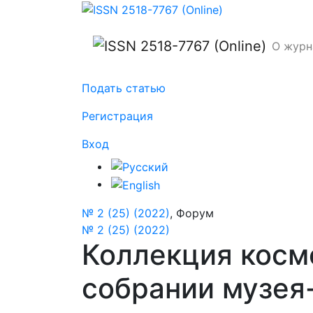
Коллекция космозерских иконописцев А
О жур
Подать статью
Регистрация
Вход
№ 2 (25) (2022)
,
Форум
№ 2 (25) (2022)
Коллекция косм
собрании музея