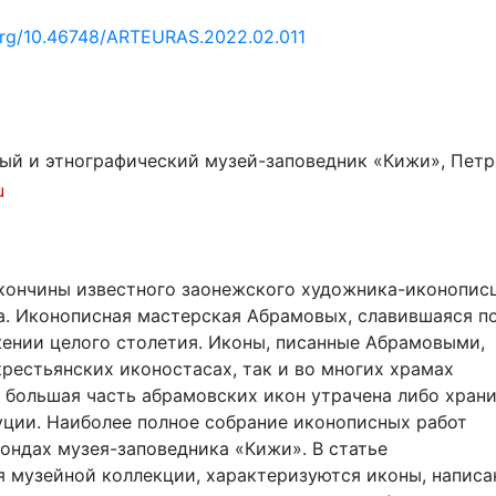
.org/10.46748/ARTEURAS.2022.02.011
ый и этнографический музей-заповедник «Кижи», Петр
u
я кончины известного заонежского художника-иконопис
а. Иконописная мастерская Абрамовых, славившаяся п
ении целого столетия. Иконы, писанные Абрамовыми,
рестьянских иконостасах, так и во многих храмах
 большая часть абрамовских икон утрачена либо храни
уции. Наиболее полное собрание иконописных работ
ондах музея-заповедника «Кижи». В статье
 музейной коллекции, характеризуются иконы, написа