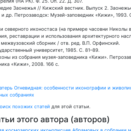
лия (НА РК). Ф. 25. Оп. 22. Д. 307.
едие Заонежья // Кижский вестник. Выпуск 2. Заонежье
й и др. Петрозаводск: Музей-заповедник «Кижи», 1993. 
ии северного иконостаса (на примере часовни Николы в
ния, реставрации и использования архитектурного нас
межвузовский сборник / отв. ред. В.П. Орфинский.
дарственный университет, 1985. С. 81–89.
коны из собрания музея-заповедника «Кижи». Петроза
ика «Кижи», 2008. 166 с.
атерь Огневидная: особенности иконографии и живопи
йных собраниях
оиск похожих статей
для этой статьи.
ьи этого автора (авторов)
ия космозерских иконописцев Абрамовых в собрании 