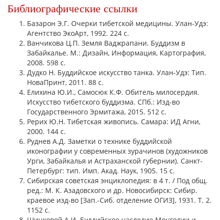
Библиографические ссылки
Базарон Э.Г. Очерки тибетской медицины. Улан-Удэ:
Агентство ЭкоАрт, 1992. 224 с.
Ванчикова Ц.П. Земля Ваджрапани. Буддизм в
Забайкалье. М.: Дизайн, Информация, Картография,
2008. 598 с.
Дудко Н. Буддийское искусство танка. Улан-Удэ: Тип.
НоваПринт, 2011. 88 с.
Елихина Ю.И., Самосюк К.Ф. Обитель милосердия.
Искусство тибетского буддизма. СПб.: Изд-во
Государственного Эрмитажа, 2015. 512 с.
Рерих Ю.Н. Тибетская живопись. Самара: ИД Агни,
2000. 144 с.
Руднев А.Д. Заметки о технике буддийской
иконографии у современных зурачинов (художников
Урги, Забайкалья и Aстраханской губернии). Санкт-
Петербург: тип. Имп. Акад. Наук, 1905. 15 с.
Сибирская советская энциклопедия: в 4 т. / Под общ.
ред.: М. К. Азадовского и др. Новосибирск: Сибир.
краевое изд-во [Зап.-Сиб. отделение ОГИЗ], 1931. Т. 2.
1152 с.
Шинковой А.И. Буддийское наследие Монголии и