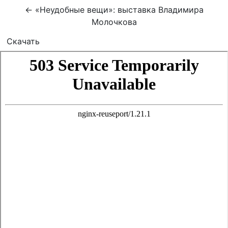
Вернуться к Подробностям о статье
←
«Неудобные вещи»: выставка Владимира
Молочкова
Скачать