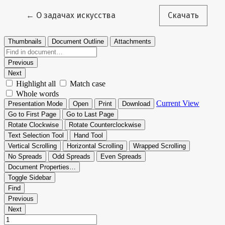
Вернуться к Подробностям о статье
←
О задачах искусства
Скачать