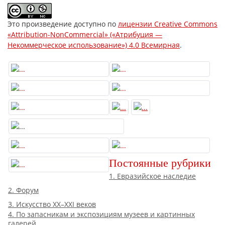
Это произведение доступно по
лицензии Creative Commons
«Attribution-NonCommercial» («Атрибуция —
Некоммерческое использование») 4.0 Всемирная
.
Постоянные рубрики
1. Евразийское наследие
2. Форум
3. Искусство XX–XXI веков
4. По запасникам и экспозициям музеев и картинных
галерей