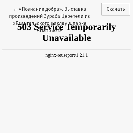
Вернуться к Подробностям о статье
←
«Познание добра». Выставка
Скачать
произведений Зураба Церетели из
«Евангельского цикла» в парке
«Патриот»