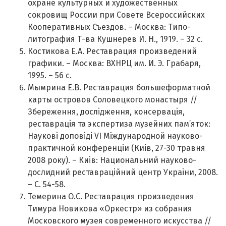
охране культурных и художественных
сокровищ России при Совете Всероссийских
Кооперативных Съездов. – Москва: Типо-
литография Т-ва Кушнерев И. Н., 1919. – 32 с.
Костикова Е.А. Реставрация произведений
графики. – Москва: ВХНРЦ им. И. Э. Грабаря,
1995. – 56 с.
Мымрина Е.В. Реставрация большеформатной
карты островов Соловецкого монастыря //
Збереження, дослiдження, консервацiя,
реставрацiя та экспертиза музейних пам’яток:
Науковi доповiдi VI Мiждународной науково-
практичной конференцiи (Киiв, 27-30 травня
2008 року). – Киiв: Национальний науково-
дослидний реставрацiйний центр Украiни, 2008.
– С. 54-58.
Темерина О.С. Реставрация произведения
Тимура Новикова «Оркестр» из собрания
Московского музея современного искусства //