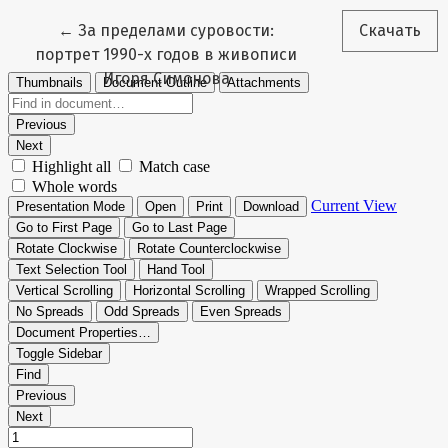
Вернуться к Подробностям о статье
←
За пределами суровости:
Скачать
портрет 1990-х годов в живописи
Игоря Симонова