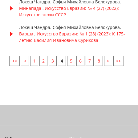
Локеш Чандра. Софья Михайловна Белокурова.
Минапада
,
Искусство Евразии: № 4 (27) (2022):
Искусство эпохи СССР
Локеш Чандра. Софья Михайловна Белокурова.
Варша
,
Искусство Евразии: № 1 (28) (2023): К 175-
летию Василия Ивановича Сурикова
<<
<
1
2
3
4
5
6
7
8
>
>>