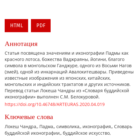
HTML
PDF
Аннотация
Статья посвящена значениям и иконографии Падмы как
красного лотоса, божества Ваджраяны, йогини, благого
символа в монгольском Ганджуре, одного из Восьми Нагов
(змей), одной из инкарнаций Авалокитешвары. Приведены
известные изображения из японских, китайских,
монгольских и индийских трактатов и других источников.
Перевод статьи Локеша Чандры из «Словаря буддийской
иконографии» выполнен С.М. Белокуровой.
https://doi.org/10.46748/ARTEURAS.2020.04.019
Ключевые слова
Локеш Чандра,
Падма,
символика,
иконография,
Словарь
буддийской иконографии,
буддийское искусство,