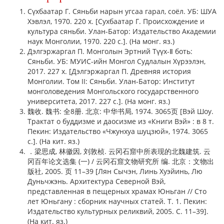
Сүхбаатар Г. Сяньби нарын угсаа гарал, соёл. УБ: ШУА
Хэвлэл, 1970. 220 х. [Сухбаатар Г. Происхождение и
культура сяньби. Улан-Батор: Издательство Академии
наук Монголии, 1970. 220 с.]. (На монг. яз.)
Дэлгэржаргал П. Монголын Эртний Түүх-Ⅱ боть:
Сяньби. УБ: МУИС-ийн Монгол Судлалын Хүрээлэн,
2017. 227 х. [Дэлгэржаргал П. Древняя история
Монголии. Том II: Сяньби. Улан-Батор: Институт
монголоведения Монгольского государственного
университета, 2017. 227 с.]. (На монг. яз.)
魏收. 魏书: 全8册. 北京: 中华书局, 1974. 3065页 [Вэй Шоу.
Трактат о буддизме и даосизме из «Книги Вэй» : в 8 т.
Пекин: Издательство «Чжунхуа шуцзюй», 1974. 3065
с.]. (На кит. яз.)
．梁思成, 林徽因, 刘敦桢. 云冈石窟中所表现的北魏建筑. 云
冈百年论文选集 (一) / 云冈石窟文物研究所 编. 北京：文物出
版社, 2005. 页 11–39 [Лян Сычэн, Линь Хуэйинь, Лю
Дуньчжэнь. Архитектура Северной Вэй,
представленная в пещерных храмах Юньган // Cто
лет Юньгану : сборник научных статей. Т. 1. Пекин:
Издательство культурных реликвий, 2005. С. 11–39].
(На кит. яз.)