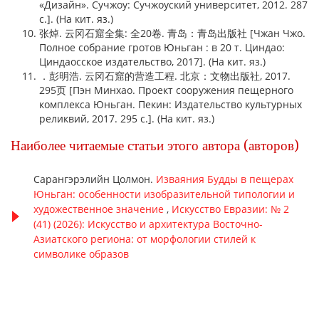
«Дизайн». Сучжоу: Сучжоуский университет, 2012. 287
с.]. (На кит. яз.)
张焯. 云冈石窟全集: 全20卷. 青岛：青岛出版社 [Чжан Чжо.
Полное собрание гротов Юньган : в 20 т. Циндао:
Циндаосское издательство, 2017]. (На кит. яз.)
．彭明浩. 云冈石窟的营造工程. 北京：文物出版社, 2017.
295页 [Пэн Минхао. Проект сооружения пещерного
комплекса Юньган. Пекин: Издательство культурных
реликвий, 2017. 295 с.]. (На кит. яз.)
Наиболее читаемые статьи этого автора (авторов)
Сарангэрэлийн Цолмон.
Изваяния Будды в пещерах
Юньган: особенности изобразительной типологии и
художественное значение
,
Искусство Евразии: № 2
(41) (2026): Искусство и архитектура Восточно-
Азиатского региона: от морфологии стилей к
символике образов