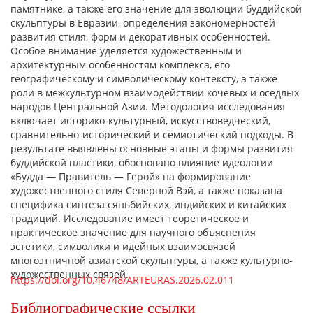
памятнике, а также его значение для эволюции буддийской
скульптуры в Евразии, определения закономерностей
развития стиля, форм и декоративных особенностей.
Особое внимание уделяется художественным и
архитектурным особенностям комплекса, его
географическому и символическому контексту, а также
роли в межкультурном взаимодействии кочевых и оседлых
народов Центральной Азии. Методология исследования
включает историко-культурный, искусствоведческий,
сравнительно-исторический и семиотический подходы. В
результате выявлены основные этапы и формы развития
буддийской пластики, обосновано влияние идеологии
«Будда — Правитель — Герой» на формирование
художественного стиля Северной Вэй, а также показана
специфика синтеза сяньбийских, индийских и китайских
традиций. Исследование имеет теоретическое и
практическое значение для научного объяснения
эстетики, символики и идейных взаимосвязей
многоэтничной азиатской скульптуры, а также культурно-
художественных связей.
https://doi.org/10.46748/ARTEURAS.2026.02.011
Библиографические ссылки