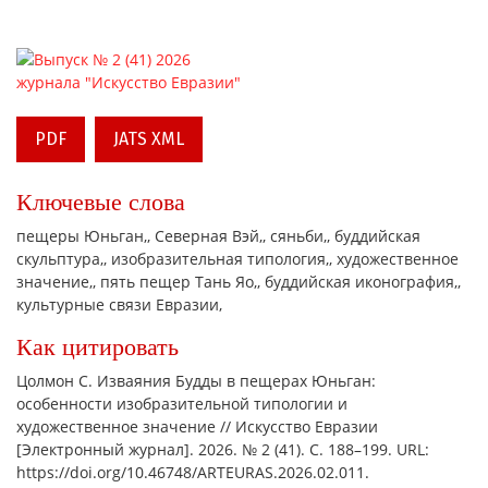
PDF
JATS XML
Ключевые слова
пещеры Юньган,
Северная Вэй,
сяньби,
буддийская
скульптура,
изобразительная типология,
художественное
значение,
пять пещер Тань Яо,
буддийская иконография,
культурные связи Евразии,
Как цитировать
Цолмон С. Изваяния Будды в пещерах Юньган:
особенности изобразительной типологии и
художественное значение // Искусство Евразии
[Электронный журнал]. 2026. № 2 (41). С. 188–199. URL:
https://doi.org/10.46748/ARTEURAS.2026.02.011.