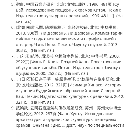
宿白. 中国石窟寺研究. 北京: 文物出版社, 1996. 481页 [Су
Бай. Исследование пещерных храмов Китая. Пекин:
Издательство культурных реликвий, 1996. 481 с.]. (На
кит. яз.)
[北魏]郦道元撰. 陈桥驿校证. 水经注校证. 北京: 中华书局,
2013. 938页 [Ли Даоюань. Ли Даоюань. Комментарии
к «Книге вод» с исправлениями и верификацией /
отв. ред. Чэнь Цяои. Пекин: Чжунхуа шуцзюй, 2013.
303 с.]. (На кит. яз.)
．[刘宋]范晔. 后汉书·乌桓鲜卑列传. 北京: 中华书局, 2000.
2522页 [Фань Е. Книга Поздней Хань: Повествование
об ухуанях и сяньби. Пекин: Издательство «Чжунхуа
шуцзюй», 2000. 2522 с.]. (На кит. яз.)
．[日]石松日奈子著，筱原典生译. 北魏佛教造像史研究. 北
京: 文物出版社, 2012. 321页 [Исимацу Хинако. История
изучения буддийских изображений эпохи Северной
Вэй. Пекин: Издательство культурных реликвий, 2012.
321 с.]. (На кит. яз.)
范鸿武. 云冈石窟建筑与佛教雕塑研究. 苏州：苏州大学博士
学位论文, 2012. 287页 [Фань Хунъу. Исследование
архитектуры и буддийской скульптуры пещерных
храмов Юньгана : дис. … докт. наук по специальности