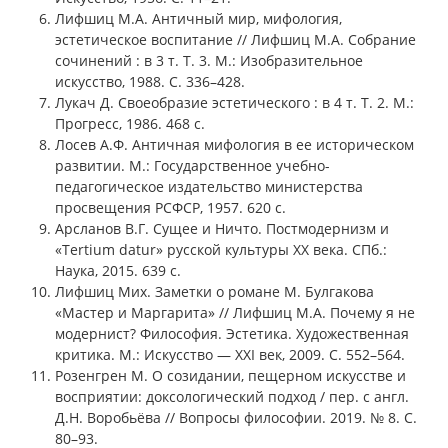
Лифшиц М.А. Античный мир, мифология,
эстетическое воспитание // Лифшиц М.А. Собрание
сочинений : в 3 т. Т. 3. М.: Изобразительное
искусство, 1988. С. 336–428.
Лукач Д. Своеобразие эстетического : в 4 т. Т. 2. М.:
Прогресс, 1986. 468 с.
Лосев А.Ф. Античная мифология в ее историческом
развитии. М.: Государственное учебно-
педагогическое издательство министерства
просвещения РСФСР, 1957. 620 с.
Арсланов В.Г. Сущее и Ничто. Постмодернизм и
«Tertium datur» русской культуры ХХ века. СПб.:
Наука, 2015. 639 с.
Лифшиц Мих. Заметки о романе М. Булгакова
«Мастер и Маргарита» // Лифшиц М.А. Почему я не
модернист? Философия. Эстетика. Художественная
критика. М.: Искусство — XXI век, 2009. С. 552–564.
Розенгрен М. О созидании, пещерном искусстве и
восприятии: доксологический подход / пер. с англ.
Д.Н. Воробьёва // Вопросы философии. 2019. № 8. С.
80–93.