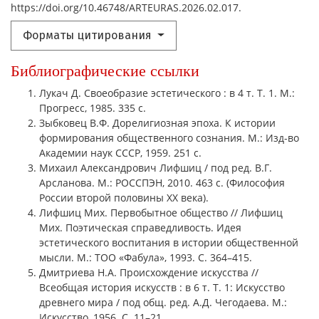
https://doi.org/10.46748/ARTEURAS.2026.02.017.
Форматы цитирования
Библиографические ссылки
Лукач Д. Своеобразие эстетического : в 4 т. Т. 1. М.:
Прогресс, 1985. 335 с.
Зыбковец В.Ф. Дорелигиозная эпоха. К истории
формирования общественного сознания. М.: Изд-во
Академии наук СССР, 1959. 251 с.
Михаил Александрович Лифшиц / под ред. В.Г.
Арсланова. М.: РОССПЭН, 2010. 463 с. (Философия
России второй половины ХХ века).
Лифшиц Мих. Первобытное общество // Лифшиц
Мих. Поэтическая справедливость. Идея
эстетического воспитания в истории общественной
мысли. М.: ТОО «Фабула», 1993. С. 364–415.
Дмитриева Н.А. Происхождение искусства //
Всеобщая история искусств : в 6 т. Т. 1: Искусство
древнего мира / под общ. ред. А.Д. Чегодаева. М.:
Искусство, 1956. С. 11–21.