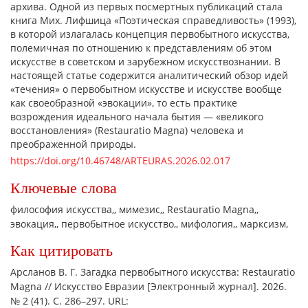
архива. Одной из первых посмертных публикаций стала
книга Мих. Лифшица «Поэтическая справедливость» (1993),
в которой излагалась концепция первобытного искусства,
полемичная по отношению к представлениям об этом
искусстве в советском и зарубежном искусствознании. В
настоящей статье содержится аналитический обзор идей
«течения» о первобытном искусстве и искусстве вообще
как своеобразной «эвокации», то есть практике
возрождения идеального начала бытия — «великого
восстановления» (Restauratio Magna) человека и
преображенной природы.
https://doi.org/10.46748/ARTEURAS.2026.02.017
Ключевые слова
философия искусства,
мимезис,
Restauratio Magna,
эвокация,
первобытное искусство,
мифология,
марксизм,
Как цитировать
Арсланов В. Г. Загадка первобытного искусства: Restauratio
Magna // Искусство Евразии [Электронный журнал]. 2026.
№ 2 (41). С. 286–297. URL: