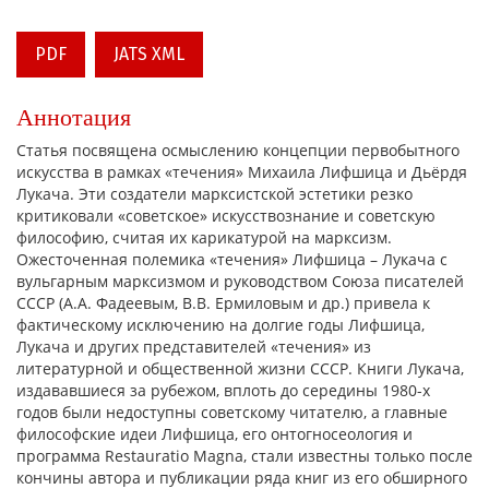
PDF
JATS XML
Аннотация
Статья посвящена осмыслению концепции первобытного
искусства в рамках «течения» Михаила Лифшица и Дьёрдя
Лукача. Эти создатели марксистской эстетики резко
критиковали «советское» искусствознание и советскую
философию, считая их карикатурой на марксизм.
Ожесточенная полемика «течения» Лифшица – Лукача с
вульгарным марксизмом и руководством Союза писателей
СССР (А.А. Фадеевым, В.В. Ермиловым и др.) привела к
фактическому исключению на долгие годы Лифшица,
Лукача и других представителей «течения» из
литературной и общественной жизни СССР. Книги Лукача,
издававшиеся за рубежом, вплоть до середины 1980-х
годов были недоступны советскому читателю, а главные
философские идеи Лифшица, его онтогносеология и
программа Restauratio Magna, стали известны только после
кончины автора и публикации ряда книг из его обширного