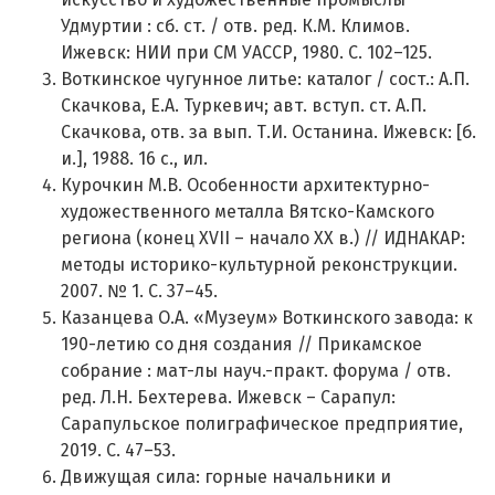
Удмуртии : сб. ст. / отв. ред. К.М. Климов.
Ижевск: НИИ при СМ УАССР, 1980. С. 102–125.
Воткинское чугунное литье: каталог / сост.: А.П.
Скачкова, Е.А. Туркевич; авт. вступ. ст. А.П.
Скачкова, отв. за вып. Т.И. Останина. Ижевск: [б.
и.], 1988. 16 с., ил.
Курочкин М.В. Особенности архитектурно-
художественного металла Вятско-Камского
региона (конец XVII – начало XX в.) // ИДНАКАР:
методы историко-культурной реконструкции.
2007. № 1. С. 37–45.
Казанцева О.А. «Музеум» Воткинского завода: к
190-летию со дня создания // Прикамское
собрание : мат-лы науч.-практ. форума / отв.
ред. Л.Н. Бехтерева. Ижевск – Сарапул:
Сарапульское полиграфическое предприятие,
2019. С. 47–53.
Движущая сила: горные начальники и