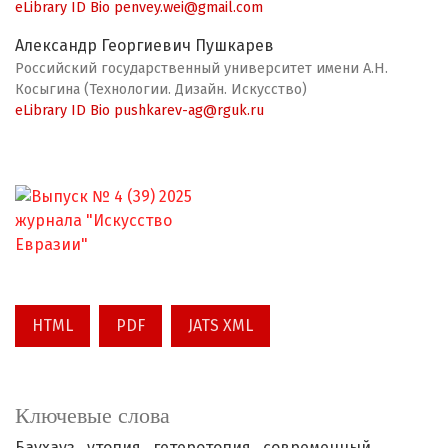
eLibrary ID
Bio
penvey.wei@gmail.com
Александр Георгиевич Пушкарев
Российский государственный университет имени А.Н.
Косыгина (Технологии. Дизайн. Искусство)
eLibrary ID
Bio
pushkarev-ag@rguk.ru
HTML
PDF
JATS XML
Ключевые слова
Баухауз,
утопия,
гетеротопия,
современный