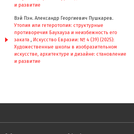
и развитие
Вэй Пэн. Александр Георгиевич Пушкарев.
Утопия или гетеротопия: структурные
противоречия Баухауза и неизбежность его
заката
,
Искусство Евразии: № 4 (39) (2025):
Художественные школы в изобразительном
искусстве, архитектуре и дизайне: становление
и развитие