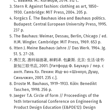
С. Бавина. М.: КоЛибри, 2014. 512 с.
Stern R. Against fashion: clothing as art, 1850–
1930. Cambridge: MIT Press, 2004. 205 p.
Forgács É. The Bauhaus idea and Bauhaus politics.
Budapest: Central European University Press, 1995.
237 p.
The Bauhaus: Weimar, Dessau, Berlin, Chicago / ed.
H.M. Wingler. Cambridge: MIT Press, 1969. 653 p.
Itten J. Meine Bauhaus-Jahre // Das Werk. 1964. Jg.
51. S. 27–28.
弗兰克. 惠特福德著, 林鹤译. 包豪斯. 北京: 生活·读书·
新知三联书店, 2001. [Уитфорд Ф. Баухауз / пер. с
англ. Линь Хэ. Пекин: Изд-во «Шэнхуо, Душу,
Синьчжи», 2001. 235 с.].
Droste M. Bauhaus, 1919–1933. Köln: Benedikt
Taschen, 1998. 256 p.
Jaeger T.A. Circle of form // Proceedings of the
14th International Conference on Engineering &
Product Design Education (E&PDE12): Design