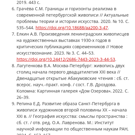
2019. 443 с.
Грачёва С.М. Границы и горизонты реализма в
современной петербургской живописи // Актуальные
проблемы теории и истории искусства. 2020. № 10. С.
535–544.
https://doi.org/10.18688/aa200-3-47
.
Елкин А.В. Произведения ленинградских живописцев
на художественных выставках 1930-х годов в
критических публикациях современников // Новое
искусствознание. 2023. № 3. С. 44–53.
https://doi.org/10.24412/2686-7443-2023-3-44-53
.
Лагутенкова В.А. Москва-Петербург: живопись двух
столиц начала первого двадцатилетия XXI века //
Двенадцатые открытые Абакумовские чтения : сб. ст.
всерос. науч.-практ. конф. / сост. Г.В. Дроздова.
Коломна: Картинная галерея «Дом Озерова», 2022. С.
26–39.
Репина Е.Д. Развитие образа Санкт-Петербурга в
живописи художников второй половины XX – начала
XXI в. // География искусства: смыслы пространства :
сб. ст. / отв. ред. О.А. Лавренова. М.: Институт
научной информации по общественным наукам РАН,