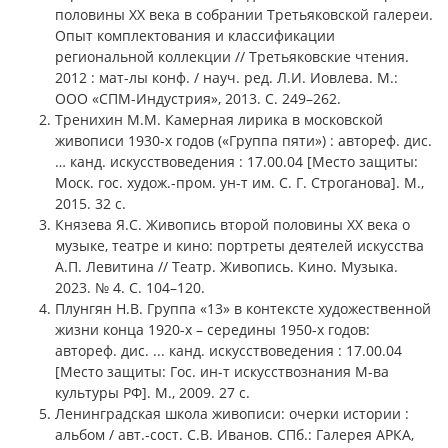
половины ХХ века в собрании Третьяковской галереи.
Опыт комплектования и классификации
региональной коллекции // Третьяковские чтения.
2012 : мат-лы конф. / науч. ред. Л.И. Иовлева. М.:
ООО «СПМ-Индустрия», 2013. С. 249–262.
Тренихин М.М. Камерная лирика в московской
живописи 1930-х годов («Группа пяти») : автореф. дис.
… канд. искусствоведения : 17.00.04 [Место защиты:
Моск. гос. худож.-пром. ун-т им. С. Г. Строганова]. М.,
2015. 32 с.
Князева Я.С. Живопись второй половины ХХ века о
музыке, театре и кино: портреты деятелей искусства
А.П. Левитина // Театр. Живопись. Кино. Музыка.
2023. № 4. С. 104–120.
Плунгян Н.В. Группа «13» в контексте художественной
жизни конца 1920-х – середины 1950-х годов:
автореф. дис. ... канд. искусствоведения : 17.00.04
[Место защиты: Гос. ин-т искусствознания М-ва
культуры РФ]. М., 2009. 27 с.
Ленинградская школа живописи: очерки истории :
альбом / авт.-сост. С.В. Иванов. СПб.: Галерея АРКА,