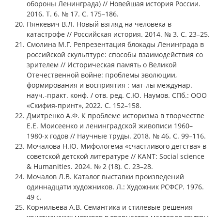
обороны Ленинграда) // Новейшая история России.
2016. Т. 6. № 17. С. 175–186.
Пянкевич В.Л. Новый взгляд на человека в
катастрофе // Российская история. 2014. № 3. С. 23–25.
Смолина М.Г. Репрезентация блокады Ленинграда в
российской скульптуре: способы взаимодействия со
зрителем // Историческая память о Великой
Отечественной войне: проблемы эволюции,
формирования и восприятия : мат-лы междунар.
науч.-практ. конф. / отв. ред. С.Ю. Наумов. СПб.: ООО
«Скифия-принт», 2022. С. 152–158.
Дмитренко А.Ф. К проблеме историзма в творчестве
E.Е. Моисеенко и ленинградской живописи 1960–
1980-х годов // Научные труды. 2018. № 46. С. 99–116.
Мочалова Н.Ю. Мифологема «счастливого детства» в
советской детской литературе // KANT: Social science
& Humanities. 2024. № 2 (18). С. 23–28.
Мочалов Л.В. Каталог выставки произведений
одиннадцати художников. Л.: Художник РСФСР. 1976.
49 с.
Корнильева А.В. Семантика и стилевые решения