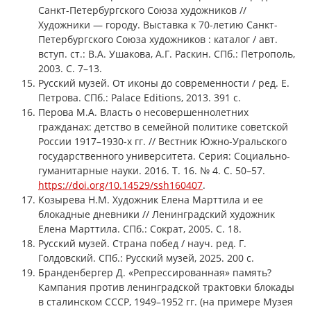
Санкт-Петербургского Союза художников //
Художники — городу. Выставка к 70-летию Санкт-
Петербургского Союза художников : каталог / авт.
вступ. ст.: В.А. Ушакова, А.Г. Раскин. СПб.: Петрополь,
2003. С. 7–13.
Русский музей. От иконы до современности / ред. Е.
Петрова. СПб.: Palace Editions, 2013. 391 с.
Перова М.А. Власть о несовершеннолетних
гражданах: детство в семейной политике советской
России 1917–1930-х гг. // Вестник Южно-Уральского
государственного университета. Серия: Социально-
гуманитарные науки. 2016. Т. 16. № 4. С. 50–57.
https://doi.org/10.14529/ssh160407
.
Козырева Н.М. Художник Елена Марттила и ее
блокадные дневники // Ленинградский художник
Елена Марттила. СПб.: Сократ, 2005. С. 18.
Русский музей. Страна побед / науч. ред. Г.
Голдовский. СПб.: Русский музей, 2025. 200 с.
Бранденбергер Д. «Репрессированная» память?
Кампания против ленинградской трактовки блокады
в сталинском СССР, 1949–1952 гг. (на примере Музея