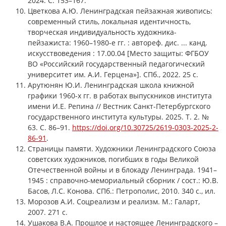
2024. С. 153–167.
Цветкова А.Ю. Ленинградская пейзажная живопись:
современный стиль, локальная идентичность,
творческая индивидуальность художника-
пейзажиста: 1960–1980-е гг. : автореф. дис. ... канд.
искусствоведения : 17.00.04 [Место защиты: ФГБОУ
ВО «Российский государственный педагогический
университет им. А.И. Герцена»]. СПб., 2022. 25 с.
Арутюнян Ю.И. Ленинградская школа книжной
графики 1960-х гг. в работах выпускников института
имени И.Е. Репина // Вестник Санкт-Петербургского
государственного института культуры. 2025. Т. 2. №
63. С. 86–91.
https://doi.org/10.30725/2619-0303-2025-2-
86-91
.
Страницы памяти. Художники Ленинградского Союза
советских художников, погибших в годы Великой
Отечественной войны и в блокаду Ленинграда. 1941–
1945 : справочно-мемориальный сборник / сост.: Ю.В.
Басов, Л.С. Конова. СПб.: Петрополис, 2010. 340 с., ил.
Морозов А.И. Соцреализм и реализм. М.: Галарт,
2007. 271 с.
Ушакова В.А. Прошлое и настоящее Ленинградского –