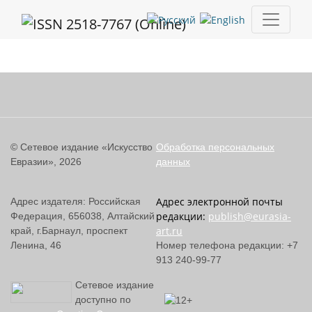
Цикл работ Х.В. Савкуева по произведениям Л.Н. Толстого «
© Сетевое издание «Искусство
Обработка персональных
Евразии», 2026
данных
Адрес электронной почты
Адрес издателя: Российская
редакции:
publish@eurasia-
Федерация, 656038, Алтайский
art.ru
край, г.Барнаул, проспект
Ленина, 46
Номер телефона редакции: +7
913 240-99-77
Сетевое издание
доступно по