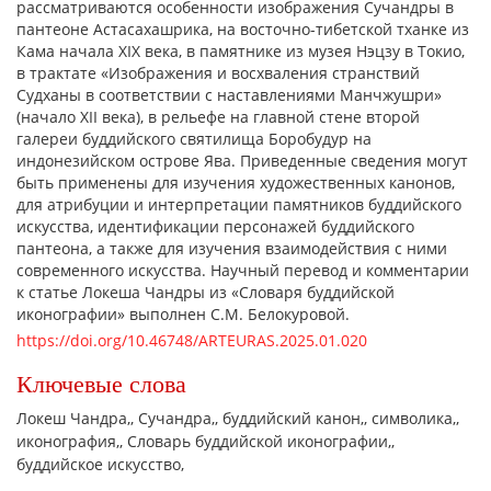
рассматриваются особенности изображения Сучандры в
пантеоне Астасахашрика, на восточно-тибетской тханке из
Кама начала XIX века, в памятнике из музея Нэцзу в Токио,
в трактате «Изображения и восхваления странствий
Судханы в соответствии с наставлениями Манчжушри»
(начало XII века), в рельефе на главной стене второй
галереи буддийского святилища Боробудур на
индонезийском острове Ява. Приведенные сведения могут
быть применены для изучения художественных канонов,
для атрибуции и интерпретации памятников буддийского
искусства, идентификации персонажей буддийского
пантеона, а также для изучения взаимодействия с ними
современного искусства. Научный перевод и комментарии
к статье Локеша Чандры из «Словаря буддийской
иконографии» выполнен С.М. Белокуровой.
https://doi.org/10.46748/ARTEURAS.2025.01.020
Ключевые слова
Локеш Чандра,
Сучандра,
буддийский канон,
символика,
иконография,
Словарь буддийской иконографии,
буддийское искусство,