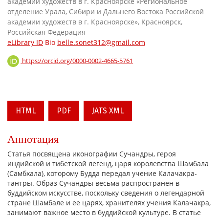
академии художеств в г. Красноярске «Региональное
отделение Урала, Сибири и Дальнего Востока Российской
академии художеств в г. Красноярске», Красноярск,
Российская Федерация
eLibrary ID
Bio
belle.sonet312@gmail.com
https://orcid.org/0000-0002-4665-5761
HTML
PDF
JATS XML
Аннотация
Статья посвящена иконографии Сучандры, героя
индийской и тибетской легенд, царя королевства Шамбала
(Самбхала), которому Будда передал учение Калачакра-
тантры. Образ Сучандры весьма распространен в
буддийском искусстве, поскольку сведения о легендарной
стране Шамбале и ее царях, хранителях учения Калачакра,
занимают важное место в буддийской культуре. В статье