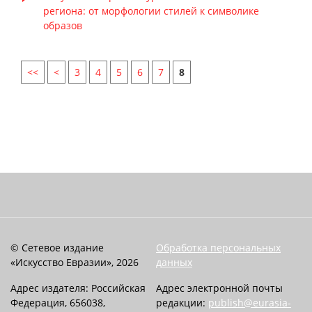
региона: от морфологии стилей к символике
образов
<<
<
3
4
5
6
7
8
© Сетевое издание
Обработка персональных
«Искусство Евразии», 2026
данных
Адрес издателя: Российская
Адрес электронной почты
Федерация, 656038,
редакции:
publish@eurasia-