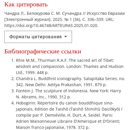
Как цитировать
Чандра Л., Белокурова С. М. Сучандра // Искусство Евразии
[Электронный журнал]. 2025. № 1 (36). С. 336–339. URL:
https://doi.org/10.46748/ARTEURAS.2025.01.020.
Форматы цитирования
Библиографические ссылки
Rhie M.M., Thurman R.A.F. The sacred art of Tibet:
wisdom and compassion. London: Thames and Hudson
Ltd., 1999. 448 p.
Chandra L. Buddhist iconography. Satapitaka Series, no.
342. New Delhi: Aditya Prakashan, 1991. 879 p.
Fontein J. The sculpture of Indonesia. New York: Harry
N. Abrams, Inc., 1990. 312 p.
Hobogirin: Répertoire du canon bouddhique sino-
japonais, édition de Taishō (Taishō Shinshū Daizōkyō) /
compile par P. Demiéville, H. Durt, A. Seidel. Paris:
Adrien Maisonneuve Libraire D'Amerique et D'Orient;
Maison franco-japonaise, 1978. 372 p.