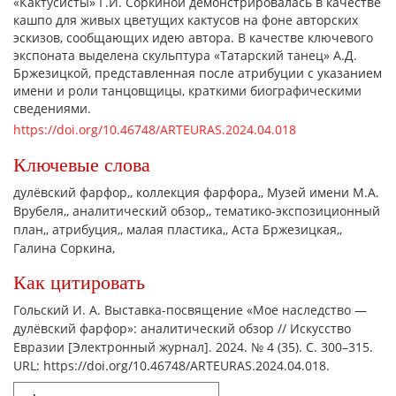
«Кактусисты» Г.И. Соркиной демонстрировалась в качестве
кашпо для живых цветущих кактусов на фоне авторских
эскизов, сообщающих идею автора. В качестве ключевого
экспоната выделена скульптура «Татарский танец» А.Д.
Бржезицкой, представленная после атрибуции с указанием
имени и роли танцовщицы, краткими биографическими
сведениями.
https://doi.org/10.46748/ARTEURAS.2024.04.018
Ключевые слова
дулёвский фарфор,
коллекция фарфора,
Музей имени М.А.
Врубеля,
аналитический обзор,
тематико-экспозиционный
план,
атрибуция,
малая пластика,
Аста Бржезицкая,
Галина Соркина,
Как цитировать
Гольский И. А. Выставка-посвящение «Мое наследство —
дулёвский фарфор»: аналитический обзор // Искусство
Евразии [Электронный журнал]. 2024. № 4 (35). С. 300–315.
URL: https://doi.org/10.46748/ARTEURAS.2024.04.018.