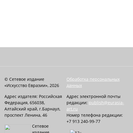
© Сетевое издание
Обработка персональных
«Искусство Евразии», 2026
данных
Адрес издателя: Российская
Адрес электронной почты
Федерация, 656038,
редакции:
publish@eurasia-
Алтайский край, г.Барнаул,
art.ru
проспект Ленина, 46
Номер телефона редакции:
+7 913 240-99-77
Сетевое
издание