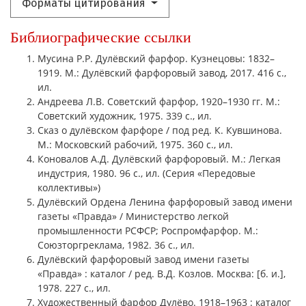
Форматы цитирования
Библиографические ссылки
Мусина Р.Р. Дулёвский фарфор. Кузнецовы: 1832–
1919. М.: Дулёвский фарфоровый завод, 2017. 416 с.,
ил.
Андреева Л.В. Советский фарфор, 1920–1930 гг. М.:
Советский художник, 1975. 339 с., ил.
Сказ о дулёвском фарфоре / под ред. К. Кувшинова.
М.: Московский рабочий, 1975. 360 с., ил.
Коновалов А.Д. Дулёвский фарфоровый. М.: Легкая
индустрия, 1980. 96 с., ил. (Серия «Передовые
коллективы»)
Дулёвский Ордена Ленина фарфоровый завод имени
газеты «Правда» / Министерство легкой
промышленности РСФСР; Роспромфарфор. М.:
Союзторгреклама, 1982. 36 с., ил.
Дулёвский фарфоровый завод имени газеты
«Правда» : каталог / ред. В.Д. Козлов. Москва: [б. и.],
1978. 227 с., ил.
Художественный фарфор Дулёво. 1918–1963 : каталог