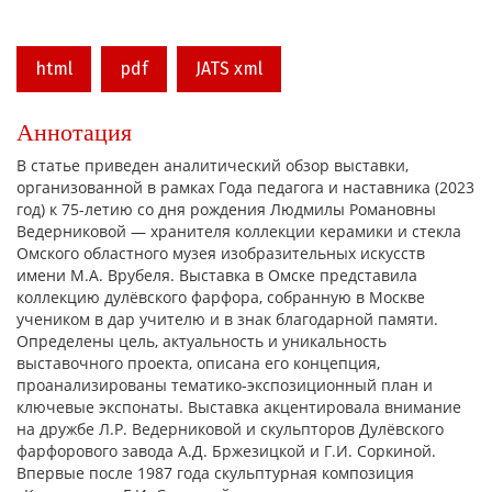
html
pdf
JATS xml
Аннотация
В статье приведен аналитический обзор выставки,
организованной в рамках Года педагога и наставника (2023
год) к 75-летию со дня рождения Людмилы Романовны
Ведерниковой — хранителя коллекции керамики и стекла
Омского областного музея изобразительных искусств
имени М.А. Врубеля. Выставка в Омске представила
коллекцию дулёвского фарфора, собранную в Москве
учеником в дар учителю и в знак благодарной памяти.
Определены цель, актуальность и уникальность
выставочного проекта, описана его концепция,
проанализированы тематико-экспозиционный план и
ключевые экспонаты. Выставка акцентировала внимание
на дружбе Л.Р. Ведерниковой и скульпторов Дулёвского
фарфорового завода А.Д. Бржезицкой и Г.И. Соркиной.
Впервые после 1987 года скульптурная композиция