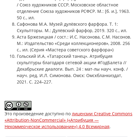
/ Союз художников СССР, Московское областное
отделение Союза художников РСФСР. М.: [б. и.], 1963.
50 с., ил.
Сафонова М.А. Музей дулёвского фарфора. Т. 1:
Скульпторы. М.: Дулёвский фарфор, 2019. 320 с., ил.
Аста Бржезицкая / сост.: И.С. Насонова, С.М. Насонов.
М.: Издательство «Среди коллекционеров», 2008. 256
с., ил. (Серия «Мастера советского фарфора»)
Гольский И.А. «Татарский танец». Атрибуция
скульптуры благодаря сетевой акции #ГодБалета //
Декабрьские диалоги. Вып. 24 : мат-лы науч. конф. /
науч. ред. И.Л. Симонова. Омск: Омскбланкиздат,
2021. С. 224–227.
Это произведение доступно по
лицензии Creative Commons
«Attribution-NonCommercial» («Атрибуция —
Некоммерческое использование») 4.0 Всемирная
.