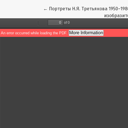
Вернуться к Подробностям о статье
←
Портреты Н.Я. Третьякова 1950–19
изобразит