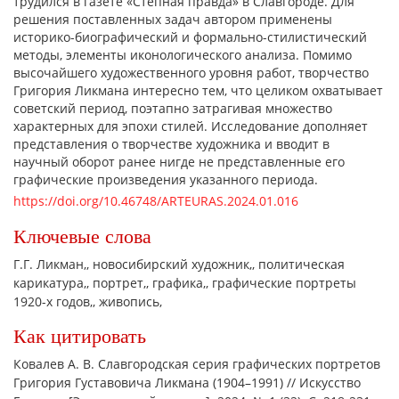
трудился в газете «Степная правда» в Славгороде. Для
решения поставленных задач автором применены
историко-биографический и формально-стилистический
методы, элементы иконологического анализа. Помимо
высочайшего художественного уровня работ, творчество
Григория Ликмана интересно тем, что целиком охватывает
советский период, поэтапно затрагивая множество
характерных для эпохи стилей. Исследование дополняет
представления о творчестве художника и вводит в
научный оборот ранее нигде не представленные его
графические произведения указанного периода.
https://doi.org/10.46748/ARTEURAS.2024.01.016
Ключевые слова
Г.Г. Ликман,
новосибирский художник,
политическая
карикатура,
портрет,
графика,
графические портреты
1920-х годов,
живопись,
Как цитировать
Ковалев А. В. Славгородская серия графических портретов
Григория Густавовича Ликмана (1904–1991) // Искусство