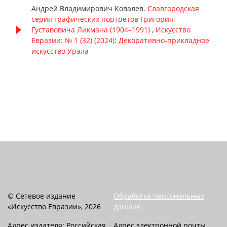
Андрей Владимирович Ковалев.
Славгородская
серия графических портретов Григория
Густавовича Ликмана (1904–1991)
,
Искусство
Евразии: № 1 (32) (2024): Декоративно-прикладное
искусство Урала
© Сетевое издание
Обработка персональных
«Искусство Евразии», 2026
данных
Адрес издателя: Российская
Адрес электронной почты