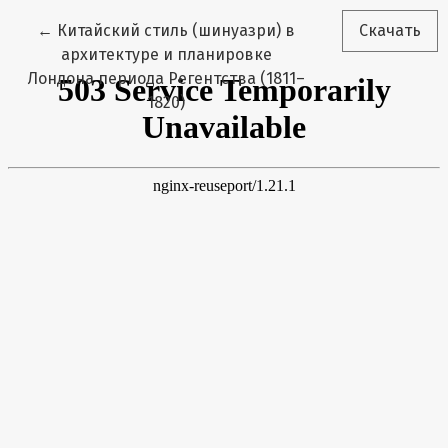
Вернуться к Подробностям о статье
←
Китайский стиль (шинуазри) в
Скачать
архитектуре и планировке
Лондона периода Регентства (1811–
1820)