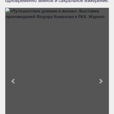
одновременно земное и сакральное измерение.
Previous
Next