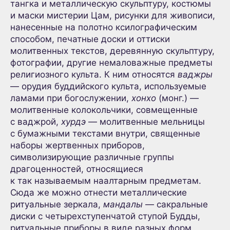
тангка и металлическую скульптуру, костюмы
и маски мистерии Цам, рисунки для живописи,
нанесенные на полотно ксилографическим
способом, печатные доски и оттиски
молитвенных текстов, деревянную скульптуру,
фотографии, другие немаловажные предметы
религиозного культа. К ним относятся
ваджры
— орудия буддийского культа, используемые
ламами при богослужении,
хонхо
(монг.) —
молитвенные колокольчики, совмещенные
с ваджрой,
хурдэ
— молитвенные мельницы
с бумажными текстами внутри, священные
наборы жертвенных приборов,
символизирующие различные группы
драгоценностей, относящиеся
к так называемым наалтарным предметам.
Сюда же можно отнести металлические
ритуальные зеркала,
мандалы
— сакральные
диски с четырехступенчатой ступой Будды,
ритуальные приборы в виде разных форм