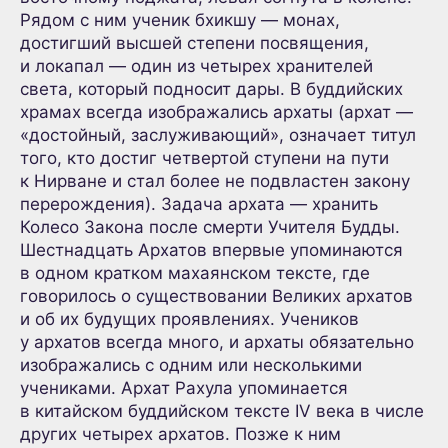
Рядом с ним ученик бхикшу — монах,
достигший высшей степени посвящения,
и локапал — один из четырех хранителей
света, который подносит дары. В буддийских
храмах всегда изображались архаты (архат —
«достойный, заслуживающий», означает титул
того, кто достиг четвертой ступени на пути
к Нирване и стал более не подвластен закону
перерождения). Задача архата — хранить
Колесо Закона после смерти Учителя Будды.
Шестнадцать Архатов впервые упоминаются
в одном кратком махаянском тексте, где
говорилось о существовании Великих архатов
и об их будущих проявлениях. Учеников
у архатов всегда много, и архаты обязательно
изображались с одним или несколькими
учениками. Архат Рахула упоминается
в китайском буддийском тексте IV века в числе
других четырех архатов. Позже к ним