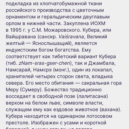
подкладка из хлопчатобумажной ткани
российского производства с цветочным
орнаментом и геральдическим двуглавым
орлом в нижней части. Закуплена ИОХМ
в 1995 г. у С.М. Можаровского. Кубера, или
Вайшравана (санскр.
Vaiśravana
, Великий
желтый — Яснослышащий), является
индуистским богом богатства. Ему
соответствует как тибетский вариант Кубера
(тиб.
zNam-sras-gser-chen
), так и Джамбала,
Намсарай, Намсрэ (монг.), один из локапал,
хранителей четырех сторон света, владыка
севера. Его место обитания — сакральная гора
Меру (Сумеру). Божество традиционно
восседает в свободной позе (
лалитасана
)
верхом на белом льве, символе власти,
служащем ему как ездовое животное (
вахана
).
Кубера находится на одинарном лотосовом
престоле. Изображен с усами и короткой