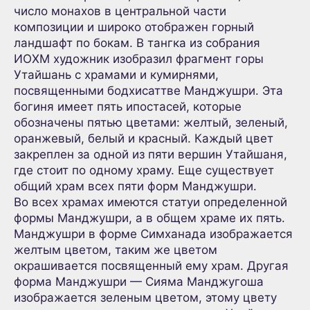
число монахов в центральной части
композиции и широко отображен горный
ландшафт по бокам. В тангка из собрания
ИОХМ художник изобразил фрагмент горы
Утайшань с храмами и кумирнями,
посвященными бодхисаттве Манджушри. Эта
богиня имеет пять ипостасей, которые
обозначены пятью цветами: желтый, зеленый,
оранжевый, белый и красный. Каждый цвет
закреплен за одной из пяти вершин Утайшаня,
где стоит по одному храму. Еще существует
общий храм всех пяти форм Манджушри.
Во всех храмах имеются статуи определенной
формы Манджушри, а в общем храме их пять.
Манджушри в форме Симханада изображается
желтым цветом, таким же цветом
окрашивается посвященный ему храм. Другая
форма Манджушри — Сияма Манджугоша
изображается зеленым цветом, этому цвету