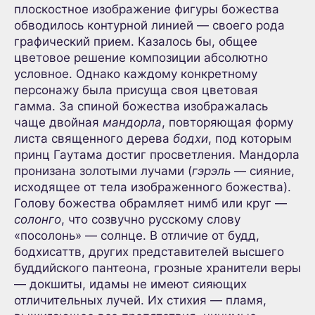
плоскостное изображение фигуры божества
обводилось контурной линией — своего рода
графический прием. Казалось бы, общее
цветовое решение композиции абсолютно
условное. Однако каждому конкретному
персонажу была присуща своя цветовая
гамма. За спиной божества изображалась
чаще двойная
мандорла
, повторяющая форму
листа священного дерева
бодхи
, под которым
принц Гаутама достиг просветления. Мандорла
пронизана золотыми лучами (
гэрэль
— сияние,
исходящее от тела изображенного божества).
Голову божества обрамляет нимб или круг —
солонго
, что созвучно русскому слову
«посолонь» — солнце. В отличие от будд,
бодхисаттв, других представителей высшего
буддийского пантеона, грозные хранители веры
— докшиты, идамы не имеют сияющих
отличительных лучей. Их стихия — пламя,