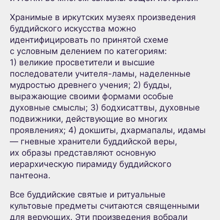
Хранимые в иркутских музеях произведения
буддийского искусства можно
идентифицировать по принятой схеме
с условным делением по категориям:
1) великие просветители и высшие
последователи учителя-ламы, наделенные
мудростью древнего учения; 2) будды,
выражающие своими формами особые
духовные смыслы; 3) бодхисаттвы, духовные
подвижники, действующие во многих
проявлениях; 4) докшиты, дхармапалы, идамы
— гневные хранители буддийской веры,
их образы представляют основную
иерархическую пирамиду буддийского
пантеона.
Все буддийские святые и ритуальные
культовые предметы считаются священными
для верующих. Эти произведения вобрали