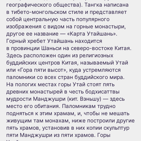
географического общества). Тангка написана
в тибето-монгольском стиле и представляет
собой центральную часть популярного
изображения с видом на горные монастыри,
другое ее название — «Карта Утайшань».
Горный хребет Утайшань находится
в провинции Шаньси на северо-востоке Китая.
Здесь расположен один из религиозных
буддийских центров Китая, называемый Утай
или «Гора пяти высот», куда устремляются
паломники со всех стран буддийского мира.
На пологих местах горы Утай стоят пять
древних монастырей в честь бодхисаттвы
мудрости Манджушри (кит. Вэньшу) — здесь
место его обитания. Паломникам трудно
подняться к этим храмам, и, чтобы не мешать
живущим там монахам, ниже построили другие
пять храмов, установив в них копии скульптур
пяти Манджушри из пяти храмов. Горы