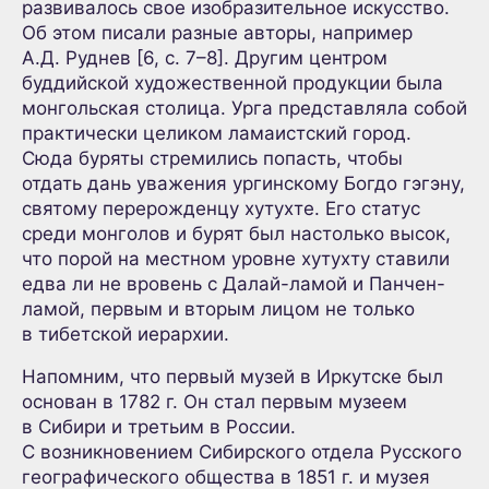
развивалось свое изобразительное искусство.
Об этом писали разные авторы, например
А.Д. Руднев [6, с. 7–8]. Другим центром
буддийской художественной продукции была
монгольская столица. Урга представляла собой
практически целиком ламаистский город.
Сюда буряты стремились попасть, чтобы
отдать дань уважения ургинскому Богдо гэгэну,
святому перерожденцу хутухте. Его статус
среди монголов и бурят был настолько высок,
что порой на местном уровне хутухту ставили
едва ли не вровень с Далай-ламой и Панчен-
ламой, первым и вторым лицом не только
в тибетской иерархии.
Напомним, что первый музей в Иркутске был
основан в 1782 г. Он стал первым музеем
в Сибири и третьим в России.
С возникновением Сибирского отдела Русского
географического общества в 1851 г. и музея