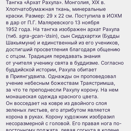
Тангка «Архат Рахула». Монголия, XIX в.
Хлопчатобумажная ткань, минеральные
краски. Размер: 29 х 22 см. Поступила в ИОХМ
в дар от П.Г. Маляревского 13 ноября
1952 года. На тангка изображен архат Рахула
(тиб.
sgra-gcan-‘dsin
), сын Сиддхартхи (Будды
Шакьямуни) и единственный из его учеников,
достигший просветления благодаря общению
с отцом. Традиция передавать знания
от учителя ученику свята в буддизме. Согласно
буддийской истории, Рахула обитает
в Приянгудвипа. Однажды он проповедовал
учение небесным божествам Траястримша,
за что те преподнесли Рахулу корону. На нем
монашеская одежда красного цвета.
Он восседает на ковре из двойного слоя
зеленых листьев, его атрибутом является
корона в руках. Корону художник изобразил
несоразмерной с головой. Его правая нога по-
восточному поджата, левая согнута в колене.