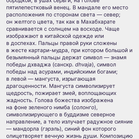
бородкой, в ушах серьги, на голове
пятилепестковый венец. В мандале его место
расположения по сторонам света — север;
он желтого цвета, так как в Махабхарате
сравнивается с солнцем на восходе. Чаще
изображают в китайской одежде или
в доспехах. Пальцы правой руки сложены
в жесте картари-мудра, при котором большой и
безымянный пальцы держат символ — знамя
победы дхваджа (санскр.
dhvaja
), символ
победы над асурами, индийскими богами;
в левой — мангуста, изрыгающая
драгоценности. Мангуста символизирует
щедрость, пожирает змей, воплощающих
жадность. Голова божества изображена
на фоне зеленого нимба (
солонго
),
символизирующего в буддизме северное
направление, а тело излучает радужное сияние
— мандорла (
гэрэль
), синий фон которого
олицетворяет вечную жизнь души. Композицию