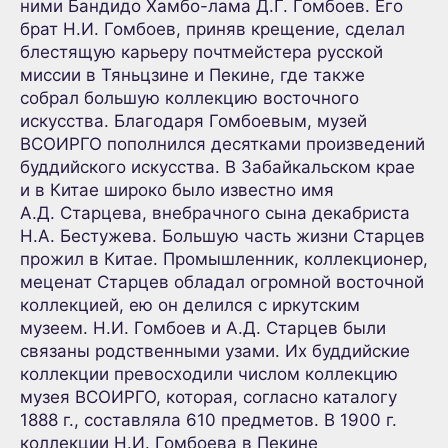
ними Бандидо Хамбо-лама Д.Г. Гомбоев. Его
брат Н.И. Гомбоев, приняв крещение, сделал
блестящую карьеру почтмейстера русской
миссии в Тяньцзине и Пекине, где также
собрал большую коллекцию восточного
искусства. Благодаря Гомбоевым, музей
ВСОИРГО пополнился десятками произведений
буддийского искусства. В Забайкальском крае
и в Китае широко было известно имя
А.Д. Старцева, внебрачного сына декабриста
Н.А. Бестужева. Большую часть жизни Старцев
прожил в Китае. Промышленник, коллекционер,
меценат Старцев обладал огромной восточной
коллекцией, ею он делился с иркутским
музеем. Н.И. Гомбоев и А.Д. Старцев были
связаны родственными узами. Их буддийские
коллекции превосходили числом коллекцию
музея ВСОИРГО, которая, согласно каталогу
1888 г., составляла 610 предметов. В 1900 г.
коллекции Н.И. Гомбоева в Пекине