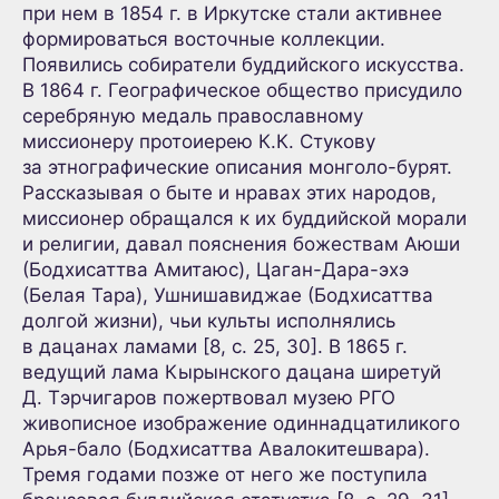
при нем в 1854 г. в Иркутске стали активнее
формироваться восточные коллекции.
Появились собиратели буддийского искусства.
В 1864 г. Географическое общество присудило
серебряную медаль православному
миссионеру протоиерею К.К. Стукову
за этнографические описания монголо-бурят.
Рассказывая о быте и нравах этих народов,
миссионер обращался к их буддийской морали
и религии, давал пояснения божествам Аюши
(Бодхисаттва Амитаюс), Цаган-Дара-эхэ
(Белая Тара), Ушнишавиджае (Бодхисаттва
долгой жизни), чьи культы исполнялись
в дацанах ламами [8, с. 25, 30]. В 1865 г.
ведущий лама Кырынского дацана ширетуй
Д. Тэрчигаров пожертвовал музею РГО
живописное изображение одиннадцатиликого
Арья-бало (Бодхисаттва Авалокитешвара).
Тремя годами позже от него же поступила