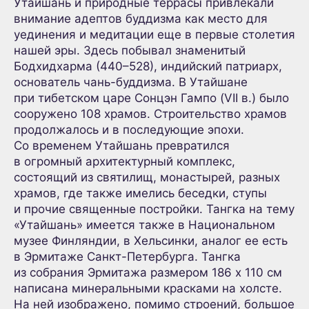
Утайшань и природные террасы привлекали
внимание адептов буддизма как место для
уединения и медитации еще в первые столетия
нашей эры. Здесь побывал знаменитый
Бодхидхарма (440–528), индийский патриарх,
основатель чань-буддизма. В Утайшане
при тибетском царе Сонцэн Гампо (VII в.) было
сооружено 108 храмов. Строительство храмов
продолжалось и в последующие эпохи.
Со временем Утайшань превратился
в огромный архитектурный комплекс,
состоящий из святилищ, монастырей, разных
храмов, где также имелись беседки, ступы
и прочие священные постройки. Тангка на тему
«Утайшань» имеется также в Национальном
музее Финляндии, в Хельсинки, аналог ее есть
в Эрмитаже Санкт-Петербурга. Тангка
из собрания Эрмитажа размером 186 х 110 см
написана минеральными красками на холсте.
На ней изображено, помимо строений, большое