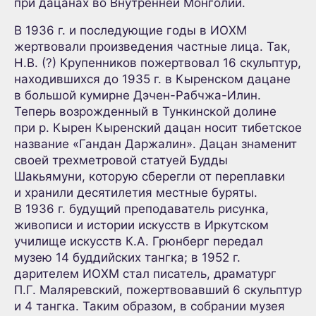
при дацанах во Внутренней Монголии.
В 1936 г. и последующие годы в ИОХМ
жертвовали произведения частные лица. Так,
Н.В. (?) Крупенников пожертвовал 16 скульптур,
находившихся до 1935 г. в Кыренском дацане
в большой кумирне Дэчен-Рабчжа-Илин.
Теперь возрожденный в Тункинской долине
при р. Кырен Кыренский дацан носит тибетское
название «Гандан Даржалин». Дацан знаменит
своей трехметровой статуей Будды
Шакьямуни, которую сберегли от переплавки
и хранили десятилетия местные буряты.
В 1936 г. будущий преподаватель рисунка,
живописи и истории искусств в Иркутском
училище искусств К.А. Грюнберг передал
музею 14 буддийских тангка; в 1952 г.
дарителем ИОХМ стал писатель, драматург
П.Г. Маляревский, пожертвовавший 6 скульптур
и 4 тангка. Таким образом, в собрании музея