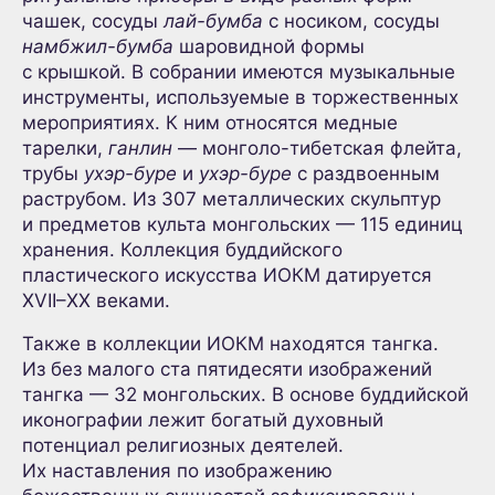
чашек, сосуды
лай-бумба
с носиком, сосуды
намбжил-бумба
шаровидной формы
с крышкой. В собрании имеются музыкальные
инструменты, используемые в торжественных
мероприятиях. К ним относятся медные
тарелки,
ганлин
— монголо-тибетская флейта,
трубы
ухэр-буре
и
ухэр-буре
с раздвоенным
раструбом. Из 307 металлических скульптур
и предметов культа монгольских — 115 единиц
хранения. Коллекция буддийского
пластического искусства ИОКМ датируется
XVII–XX веками.
Также в коллекции ИОКМ находятся тангка.
Из без малого ста пятидесяти изображений
тангка — 32 монгольских. В основе буддийской
иконографии лежит богатый духовный
потенциал религиозных деятелей.
Их наставления по изображению