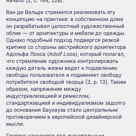
начало [2, с. 198, 228].
Ван де Вельде стремился реализовать эту
концепцию на практике: в собственном доме
он разрабатывал целостный художественный
облик — от архитектуры и мебели до одежды.
Однако подобный подход подвергся резкой
критике со стороны австрийского архитектора
Адольфа Лооса (
Adolf Loos
), который полагал,
что стремление художника контролировать
каждую деталь жизни ведет к подавлению
свободы пользователя и подменяет свободу
потребителя свободой творца [3, p. 13]. Таким
образом, напряжение между
индустриализацией и ремеслом,
стандартизацией и индивидуализмом задолго
до основания Баухауза стало центральным
противоречием в европейской дизайнерской
мысли.
Гропиус находился под значительным