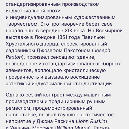
стандартизированным производством
индустриальной эпохи
и индивидуализированным художественным
творчеством. Это противоречие берет свое
начало еще в середине XIX века. На Всемирной
выставке в Лондоне 1851 года Павильон
Хрустального дворца, спроектированный
садовником Джозефом Пакстоном (
Joseph
Paxton
), произвел сенсацию: здание,
возведенное из стандартизированных сборных
элементов, воплощало кристаллическую
прозрачность и вызывало восхищение
эстетикой индустриальной стандартизации.
Однако резкий контраст между машинным
производством и традиционным ручным
ремеслом, продемонстрированный
на выставке, вызвал глубокое эстетическое
неприятие у Джона Раскина (
John Ruskin
)
и Уильяма Морриса (
William Morris
). Раскин