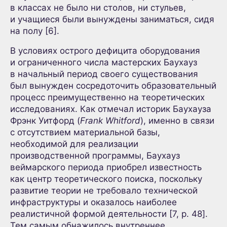
в классах не было ни столов, ни стульев,
и учащиеся были вынуждены заниматься, сидя
на полу [6].
В условиях острого дефицита оборудования
и ограниченного числа мастерских Баухауз
в начальный период своего существования
был вынужден сосредоточить образовательный
процесс преимущественно на теоретических
исследованиях. Как отмечал историк Баухауза
Фрэнк Уитфорд (
Frank Whitford
), именно в связи
с отсутствием материальной базы,
необходимой для реализации
производственной программы, Баухауз
веймарского периода приобрел известность
как центр теоретического поиска, поскольку
развитие теории не требовало технической
инфраструктуры и оказалось наиболее
реалистичной формой деятельности [7, p. 48].
Тем самым обнажилось внутреннее