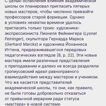
С целью ослабления влияния академической
школы он планировал пригласить пятерых
новых мастеров, чтобы численно превзойти
профессоров старой формации. Однако
в условиях нехватки времени удалось
пригласить только троих: художника-
экспрессиониста Лионеля Фейнингера (
Lyonel
Feininger
), скульптора Герхарда Маркса
(
Gerhard Marcks
) и художника Йоханнеса
Иттена, придерживавшегося передовых
педагогических взглядов [8, p. 22]. Эти новые
мастера имели различные представления
о преподавании и далеко не всегда разделяли
гропиусовский идеал равноправного
взаимодействия между мастером и учеником.
Что же касается представителей
академической школы, то они, как правило,
не были готовы добровольно отказаться
от привычной иерархии ради статуса
«мастера» в новой системе.