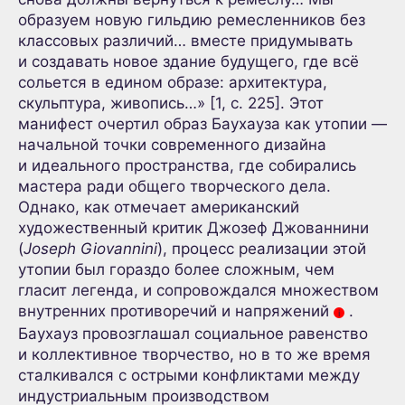
образуем новую гильдию ремесленников без
классовых различий… вместе придумывать
и создавать новое здание будущего, где всё
сольется в едином образе: архитектура,
скульптура, живопись…» [1, с. 225]. Этот
манифест очертил образ Баухауза как утопии —
начальной точки современного дизайна
и идеального пространства, где собирались
мастера ради общего творческого дела.
Однако, как отмечает американский
художественный критик Джозеф Джованнини
(
Joseph Giovannini
), процесс реализации этой
утопии был гораздо более сложным, чем
гласит легенда, и сопровождался множеством
внутренних противоречий и напряжений
.
i
Баухауз провозглашал социальное равенство
и коллективное творчество, но в то же время
сталкивался с острыми конфликтами между
индустриальным производством