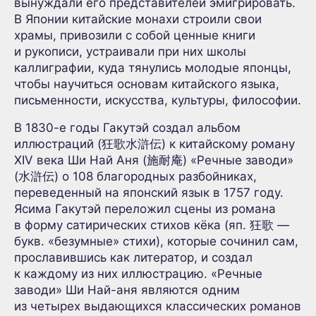
вынуждали его представителей эмигрировать.
В Японии китайские монахи строили свои
храмы, привозили с собой ценные книги
и рукописи, устраивали при них школы
каллиграфии, куда тянулись молодые японцы,
чтобы научиться основам китайского языка,
письменности, искусства, культуры, философии.
В 1830-е годы Гакутэй создал альбом
иллюстраций (狂歌水滸伝) к китайскому роману
XIV века Ши Най Аня (施耐庵) «Речные заводи»
(水滸伝) о 108 благородных разбойниках,
переведенный на японский язык в 1757 году.
Ясима Гакутэй переложил сцены из романа
в форму сатирических стихов кёка (яп. 狂歌 —
букв. «безумные» стихи), которые сочинил сам,
прославившись как литератор, и создал
к каждому из них иллюстрацию. «Речные
заводи» Ши Най-аня являются одним
из четырех выдающихся классических романов