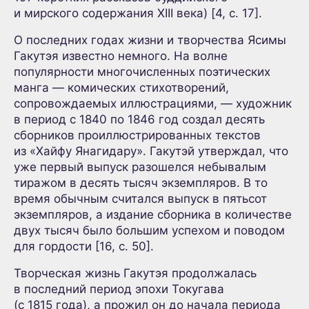
и мирского содержания XIII века) [4, с. 17].
О последних годах жизни и творчества Ясимы
Гакутэя известно немного. На волне
популярности многочисленных поэтических
манга — комических стихотворений,
сопровождаемых иллюстрациями, — художник
в период с 1840 по 1846 год создал десять
сборников проиллюстрированных текстов
из «Хайфу Янагидару». Гакутэй утверждал, что
уже первый выпуск разошелся небывалым
тиражом в десять тысяч экземпляров. В то
время обычным считался выпуск в пятьсот
экземпляров, а издание сборника в количестве
двух тысяч было большим успехом и поводом
для гордости [16, с. 50].
Творческая жизнь Гакутэя продолжалась
в последний период эпохи Токугава
(с 1815 года), а прожил он до начала периода