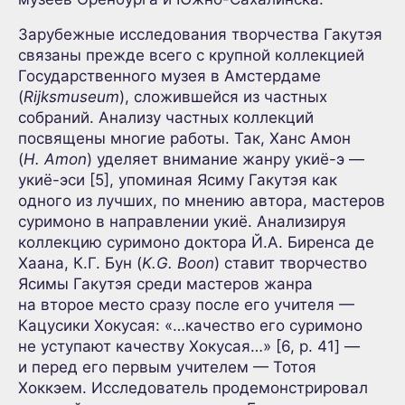
Зарубежные исследования творчества Гакутэя
связаны прежде всего с крупной коллекцией
Государственного музея в Амстердаме
(
Rijksmuseum
), сложившейся из частных
собраний. Анализу частных коллекций
посвящены многие работы. Так, Ханс Амон
(
H. Amon
) уделяет внимание жанру укиё-э —
укиё-эси [5], упоминая Ясиму Гакутэя как
одного из лучших, по мнению автора, мастеров
суримоно в направлении укиё. Анализируя
коллекцию суримоно доктора Й.А. Биренса де
Хаана, К.Г. Бун (
K.G. Boon
) ставит творчество
Ясимы Гакутэя среди мастеров жанра
на второе место сразу после его учителя —
Кацусики Хокусая: «…качество его суримоно
не уступают качеству Хокусая…» [6, p. 41] —
и перед его первым учителем — Тотоя
Хоккэем. Исследователь продемонстрировал