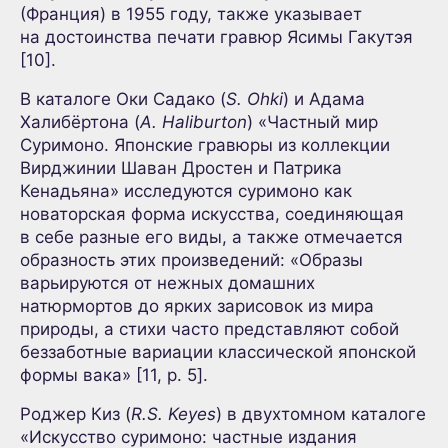
(Франция) в 1955 году, также указывает
на достоинства печати гравюр Ясимы Гакутэя
[10].
В каталоге Оки Садако (
S. Ohki
) и Адама
Халибёртона (
A. Haliburton
) «Частный мир
Суримоно. Японские гравюры из коллекции
Вирджинии Шаван Дростен и Патрика
Кенадьяна» исследуются суримоно как
новаторская форма искусства, соединяющая
в себе разные его виды, а также отмечается
образность этих произведений: «Образы
варьируются от нежных домашних
натюрмортов до ярких зарисовок из мира
природы, а стихи часто представляют собой
беззаботные вариации классической японской
формы вака» [11, p. 5].
Роджер Киз (
R.S. Keyes
) в двухтомном каталоге
«Искусство суримоно: частные издания