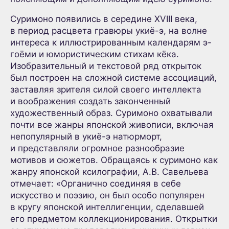
Суримоно появились в середине XVIII века,
в период расцвета гравюры укиё-э, на волне
интереса к иллюстрированным календарям э-
гоёми и юмористическим стихам кёка.
Изобразительный и текстовой ряд открыток
был построен на сложной системе ассоциаций,
заставляя зрителя силой своего интеллекта
и воображения создать законченный
художественный образ. Суримоно охватывали
почти все жанры японской живописи, включая
непопулярный в укиё-э натюрморт,
и представляли огромное разнообразие
мотивов и сюжетов. Обращаясь к суримоно как
жанру японской ксилографии, А.В. Савельева
отмечает: «Органично соединяя в себе
искусство и поэзию, он был особо популярен
в кругу японской интеллигенции, сделавшей
его предметом коллекционирования. Открытки