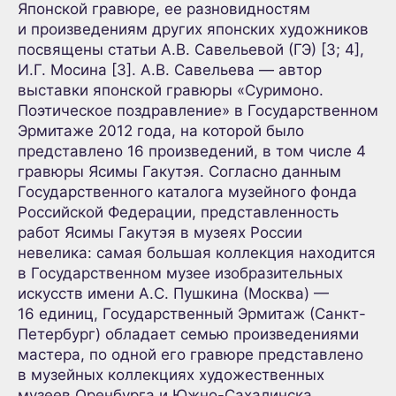
Японской гравюре, ее разновидностям
и произведениям других японских художников
посвящены статьи А.В. Савельевой (ГЭ) [3; 4],
И.Г. Мосина [3]. А.В. Савельева — автор
выставки японской гравюры «Суримоно.
Поэтическое поздравление» в Государственном
Эрмитаже 2012 года, на которой было
представлено 16 произведений, в том числе 4
гравюры Ясимы Гакутэя. Согласно данным
Государственного каталога музейного фонда
Российской Федерации, представленность
работ Ясимы Гакутэя в музеях России
невелика: самая большая коллекция находится
в Государственном музее изобразительных
искусств имени А.С. Пушкина (Москва) —
16 единиц, Государственный Эрмитаж (Санкт-
Петербург) обладает семью произведениями
мастера, по одной его гравюре представлено
в музейных коллекциях художественных
музеев Оренбурга и Южно-Сахалинска.