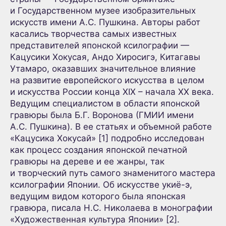
и Государственном музее изобразительных
искусств имени А.С. Пушкина. Авторы работ
касались творчества самых известных
представителей японской ксилографии —
Кацусики Хокусая, Андо Хиросигэ, Китагавы
Утамаро, оказавших значительное влияние
на развитие европейского искусства в целом
и искусства России конца XIX – начала XX века.
Ведущим специалистом в области японской
гравюры была Б.Г. Воронова (ГМИИ имени
А.С. Пушкина). В ее статьях и объемной работе
«Кацусика Хокусай» [1] подробно исследован
как процесс создания японской печатной
гравюры на дереве и ее жанры, так
и творческий путь самого знаменитого мастера
ксилографии Японии. Об искусстве укиё-э,
ведущим видом которого была японская
гравюра, писала Н.С. Николаева в монографии
«Художественная культура Японии» [2].