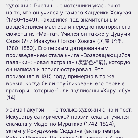
художник. Различные источники указывают
на то, что он учился у самого Кацусики Хокусая
(1760–1849), находился под значительным
воздействием мастера и нередко повторял его
сюжеты из «Манга». Учился он также у Цуцуми
Сюэя (?) и Ивакубо (Тотоя) Хоккэя (魚屋 北渓,
1780–1850). Его первым датированным
произведением стала книга «Возвращающийся
паланкин: новая встреча» (戻駕色相肩), которую
он написал и проиллюстрировал. Это
произошло в 1815 году, примерно в то же
время, когда были опубликованы его первые
гравюры, которые были подписаны «Харунобу»
[14].
Ясима Гакутэй — не только художник, но и поэт.
Искусству сатирической поэзии кёка он учился
сначала у Мадо-но Муратакэ (1742–1824),
затем у Рокудзюэна Сюдзина (актер театра