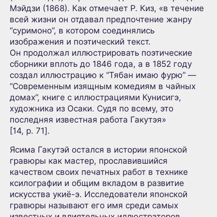
Мэйдзи (1868). Как отмечает Р. Киз, «в течение
всей жизни он отдавал предпочтение жанру
“суримоно”, в котором соединялись
изображения и поэтический текст.
Он продолжал иллюстрировать поэтические
сборники вплоть до 1846 года, а в 1852 году
создал иллюстрацию к “Тябан имаю фурю” —
“Современным изящным комедиям в чайных
домах”, книге с иллюстрациями Кунисигэ,
художника из Осаки. Судя по всему, это
последняя известная работа Гакутэя»
[14, p. 71].
Ясима Гакутэй остался в истории японской
гравюры как мастер, прославившийся
качеством своих печатных работ в технике
ксилографии и общим вкладом в развитие
искусства укиё-э. Исследователи японской
гравюры называют его имя среди самых
известных и влиятельных иллюстраторов