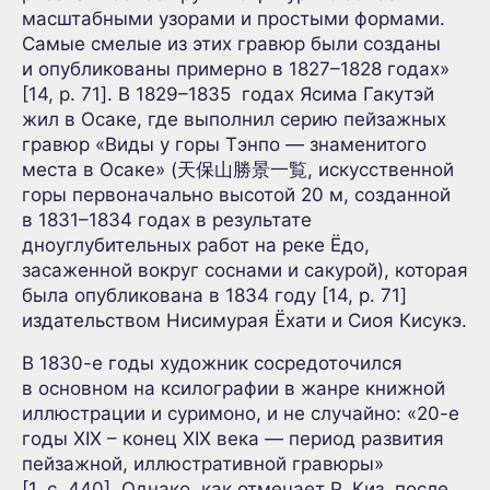
масштабными узорами и простыми формами.
Самые смелые из этих гравюр были созданы
и опубликованы примерно в 1827–1828 годах»
[14, p. 71]. В 1829–1835 годах Ясима Гакутэй
жил в Осаке, где выполнил серию пейзажных
гравюр «Виды у горы Тэнпо — знаменитого
места в Осаке» (天保山勝景一覧, искусственной
горы первоначально высотой 20 м, созданной
в 1831–1834 годах в результате
дноуглубительных работ на реке Ёдо,
засаженной вокруг соснами и сакурой), которая
была опубликована в 1834 году [14, p. 71]
издательством Нисимурая Ёхати и Сиоя Кисукэ.
В 1830-е годы художник сосредоточился
в основном на ксилографии в жанре книжной
иллюстрации и суримоно, и не случайно: «20-е
годы XIX – конец XIX века — период развития
пейзажной, иллюстративной гравюры»
[1, с. 440]. Однако, как отмечает Р. Киз, после