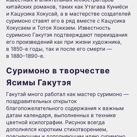
китайских романов, таких как Утагава Куниёси
и Кацусика Хокусай, а в мастерстве создателей
суримоно ставят его в ряд вместе с Кацусика
Хокусаем и Тотоя Хоккэем. Известность
суримоно Гакутэя подтверждают переиздания
его произведений как при жизни художника,
в 1850-е годы, так и после его смерти —
в 1880–1890-е.
Суримоно в творчестве
Ясимы Гакутэя
Гакутэй много работал как мастер суримоно —
поздравительных открыток
благопожелательного содержания к важным
датам календаря, выполненных в технике
цветной ксилографии. Рисунок всегда
дополнялся коротким стихотворением,
поясняющим и дополняющим идею суримоно.