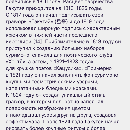
появились в 1816 году. Расцвет творчества
Гакутэя приходится на 1816–1825 годы.
С 1817 года он начал подписывать свои
гравюры «Гакутэй» (岳亭) и до 1819 года
использовал широкую подпись с характерным
крючком в нижней части последнего
иероглифа [14]. Приблизительно в 1819 году он
приступил к созданию больших наборов
суримоно, сначала для поэтического клуба
«Хонтё», а затем, в 1821–1828 годах,
для кружка поэтов «Кацусика». «Примерно
в 1821 году он начал заполнять фон суримоно
крупными геометрическими узорами,
напечатанными бледными красками.
К 1824 году он создал уникальный стиль
гравюр, в котором полностью заполнял
поверхность изображения цветом
и накладывал узоры друг на друга, создавая
эффект муара. После 1824 года Гакутэй начал
рисовать более крупные фигуры с более