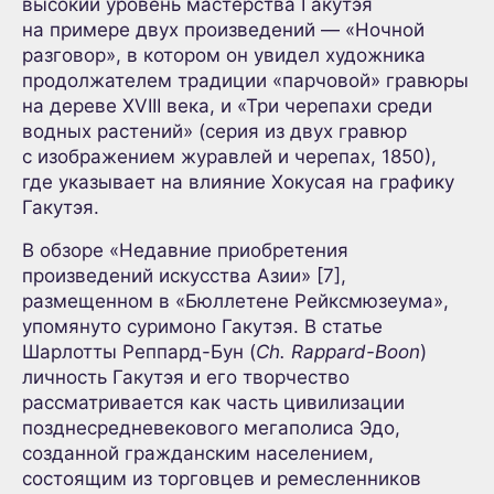
высокий уровень мастерства Гакутэя
на примере двух произведений — «Ночной
разговор», в котором он увидел художника
продолжателем традиции «парчовой» гравюры
на дереве XVIII века, и «Три черепахи среди
водных растений» (серия из двух гравюр
с изображением журавлей и черепах, 1850),
где указывает на влияние Хокусая на графику
Гакутэя.
В обзоре «Недавние приобретения
произведений искусства Азии» [7],
размещенном в «Бюллетене Рейксмюзеума»,
упомянуто суримоно Гакутэя. В статье
Шарлотты Реппард-Бун (
Ch. Rappard-Boon
)
личность Гакутэя и его творчество
рассматривается как часть цивилизации
позднесредневекового мегаполиса Эдо,
созданной гражданским населением,
состоящим из торговцев и ремесленников