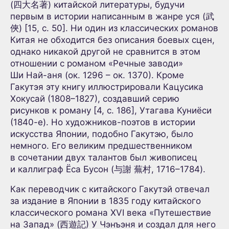
(四大名著) китайской литературы, будучи
первым в истории написанным в жанре уся (武
俠) [15, с. 50]. Ни один из классических романов
Китая не обходится без описания боевых сцен,
однако никакой другой не сравнится в этом
отношении с романом «Речные заводи»
Ши Най-аня (ок. 1296 – ок. 1370). Кроме
Гакутэя эту книгу иллюстрировали Кацусика
Хокусай (1808–1827), создавший серию
рисунков к роману [4, с. 186], Утагава Куниёси
(1840-е). Но художников-поэтов в истории
искусства Японии, подобно Гакутэю, было
немного. Его великим предшественником
в сочетании двух талантов был живописец
и каллиграф Ёса Бусон (与謝 蕪村, 1716–1784).
Как переводчик с китайского Гакутэй отвечал
за издание в Японии в 1835 году китайского
классического романа XVI века «Путешествие
на Запад» (西遊記) У Чэнъэня и создал для него