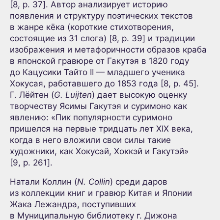
[8, p. 37]. Автор анализирует историю
появления и структуру поэтических текстов
в жанре кёка (короткие стихотворения,
состоящие из 31 слога) [8, p. 39] и традиции
изображения и метафоричности образов краба
в японской гравюре от Гакутэя в 1820 году
до Кацусики Тайто II — младшего ученика
Хокусая, работавшего до 1853 года [8, p. 45].
Г. Лёйтен (
G. Luijten
) дает высокую оценку
творчеству Ясимы Гакутэя и суримоно как
явлению: «Пик популярности суримоно
пришелся на первые тридцать лет XIX века,
когда в него вложили свои силы такие
художники, как Хокусай, Хоккэй и Гакутэй»
[9, p. 261].
Натали Коллин (
N. Collin
) среди даров
из коллекции книг и гравюр Китая и Японии
Жака Лежандра, поступивших
в Муниципальную библиотеку г. Дижона