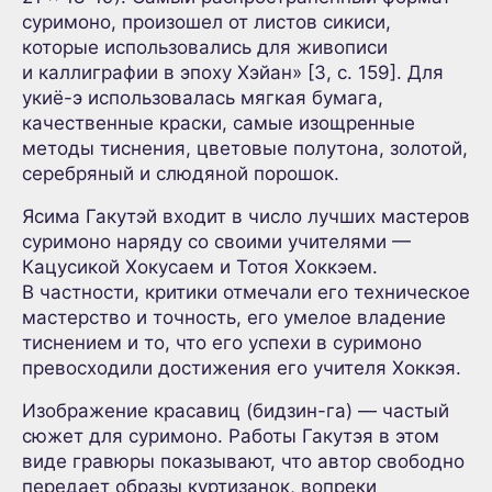
суримоно, произошел от листов сикиси,
которые использовались для живописи
и каллиграфии в эпоху Хэйан» [3, с. 159]. Для
укиё-э использовалась мягкая бумага,
качественные краски, самые изощренные
методы тиснения, цветовые полутона, золотой,
серебряный и слюдяной порошок.
Ясима Гакутэй входит в число лучших мастеров
суримоно наряду со своими учителями —
Кацусикой Хокусаем и Тотоя Хоккэем.
В частности, критики отмечали его техническое
мастерство и точность, его умелое владение
тиснением и то, что его успехи в суримоно
превосходили достижения его учителя Хоккэя.
Изображение красавиц (бидзин-га) — частый
сюжет для суримоно. Работы Гакутэя в этом
виде гравюры показывают, что автор свободно
передает образы куртизанок, вопреки