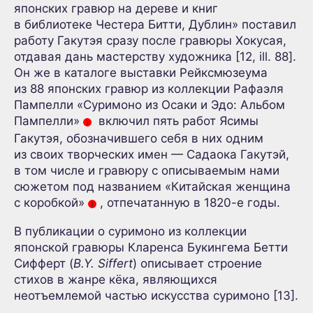
японских гравюр на дереве и книг
в библиотеке Честера Битти, Дублин» поставил
работу Гакутэя сразу после гравюры Хокусая,
отдавая дань мастерству художника [12, ill. 88].
Он же в каталоге выставки Рейксмюзеума
из 88 японских гравюр из коллекции Рафаэля
Пампелли «Суримоно из Осаки и Эдо: Альбом
Пампелли»
включил пять работ Ясимы
i
Гакутэя, обозначившего себя в них одним
из своих творческих имен — Садаока Гакутэй,
в том числе и гравюру с описываемым нами
сюжетом под названием «Китайская женщина
с коробкой»
, отпечатанную в 1820-е годы.
i
В публикации о суримоно из коллекции
японской гравюры Кларенса Букингема Бетти
Сифферт (
B.Y. Siffert
) описывает строение
стихов в жанре кёка, являющихся
неотъемлемой частью искусства суримоно [13].