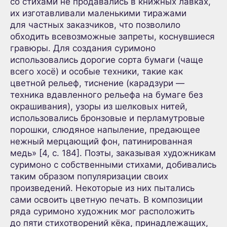
со стихами не продавались в книжных лавках,
их изготавливали маленькими тиражами
для частных заказчиков, что позволило
обходить всевозможные запреты, коснувшиеся
гравюры. Для создания суримоно
использовались дорогие сорта бумаги (чаще
всего хосё) и особые техники, такие как
цветной рельеф, тиснение (карадзури —
техника вдавленного рельефа на бумаге без
окрашивания), узоры из шелковых нитей,
использовались бронзовые и перламутровые
порошки, слюдяное напыление, предающее
нежный мерцающий фон, патинированная
медь» [4, с. 184]. Поэты, заказывая художникам
суримоно с собственными стихами, добивались
таким образом популяризации своих
произведений. Некоторые из них пытались
сами освоить цветную печать. В композиции
ряда суримоно художник мог расположить
до пяти стихотворений кёка, принадлежащих,