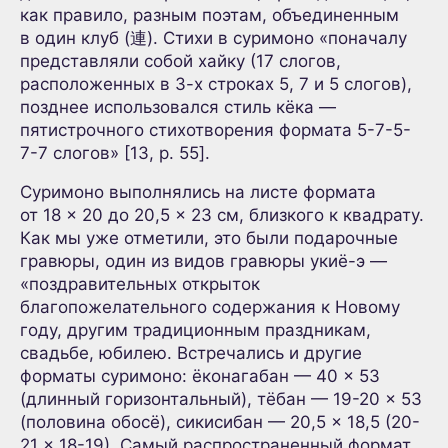
как правило, разным поэтам, объединенным
в один клуб (連). Стихи в суримоно «поначалу
представляли собой хайку (17 слогов,
расположенных в 3-х строках 5, 7 и 5 слогов),
позднее использовался стиль кёка —
пятистрочного стихотворения формата 5-7-5-
7-7 слогов» [13, p. 55].
Суримоно выполнялись на листе формата
от 18 × 20 до 20,5 × 23 см, близкого к квадрату.
Как мы уже отметили, это были подарочные
гравюры, один из видов гравюры укиё-э —
«поздравительных открыток
благопожелательного содержания к Новому
году, другим традиционным праздникам,
свадьбе, юбилею. Встречались и другие
форматы суримоно: ёконагабан — 40 × 53
(длинный горизонтальный), тёбан — 19-20 × 53
(половина обосё), сикисибан — 20,5 × 18,5 (20-
21 × 18-19). Самый распространенный формат