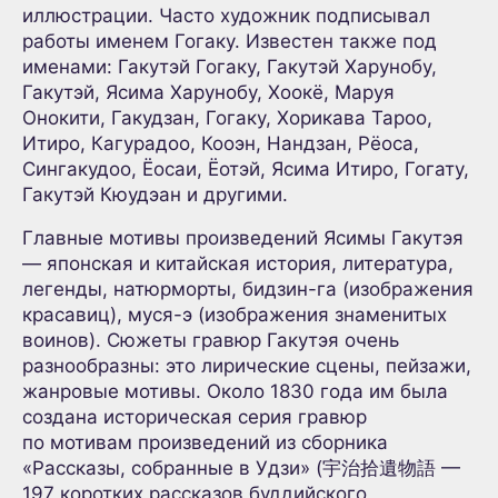
иллюстрации. Часто художник подписывал
работы именем Гогаку. Известен также под
именами: Гакутэй Гогаку, Гакутэй Харунобу,
Гакутэй, Ясима Харунобу, Хоокё, Маруя
Онокити, Гакудзан, Гогаку, Хорикава Тароо,
Итиро, Кагурадоо, Кооэн, Нандзан, Рёоса,
Сингакудоо, Ёосаи, Ёотэй, Ясима Итиро, Гогату,
Гакутэй Кюудэан и другими.
Главные мотивы произведений Ясимы Гакутэя
— японская и китайская история, литература,
легенды, натюрморты, бидзин-га (изображения
красавиц), муся-э (изображения знаменитых
воинов). Сюжеты гравюр Гакутэя очень
разнообразны: это лирические сцены, пейзажи,
жанровые мотивы. Около 1830 года им была
создана историческая серия гравюр
по мотивам произведений из сборника
«Рассказы, собранные в Удзи» (宇治拾遺物語 —
197 коротких рассказов буддийского