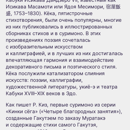
Кабуки Исикава Дандзёро VII, известный как
Исикава Масамоти или Ядоя Месимори, 宿屋飯
盛, 1753–1830). Кёка, пятистрочные
стихотворения, были очень популярны, многие
из них публиковались в иллюстрированных
сборниках стихов и в суримоно. В этих
произведениях поэзия сочеталась
с изобразительным искусством
и каллиграфией, и в лучших из них достигалась
впечатляющая гармония и взаимодействие
декоративного письма и поэтического стиля.
Кёка послужили катализатором слияния
искусств: поэзии, каллиграфии,
художественной литературы, укиё-э и театра
Кабуки XVIII–XIX веков в Эдо.
Как пишет Р. Киз, первые суримоно из серии
«Кинки сёга» («Четыре благородных занятия»),
созданные Гакутэем по заказу Муратакэ
и содержащие стихи самого Гакутэя,