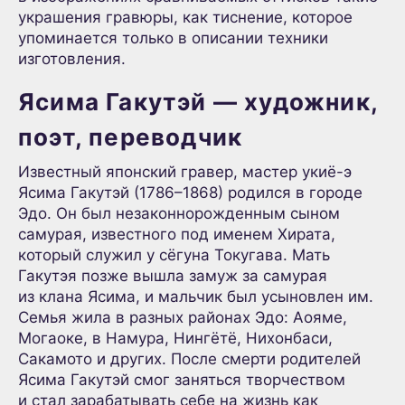
украшения гравюры, как тиснение, которое
упоминается только в описании техники
изготовления.
Ясима Гакутэй — художник,
поэт, переводчик
Известный японский гравер, мастер укиё-э
Ясима Гакутэй (1786–1868) родился в городе
Эдо. Он был незаконнорожденным сыном
самурая, известного под именем Хирата,
который служил у сёгуна Токугава. Мать
Гакутэя позже вышла замуж за самурая
из клана Ясима, и мальчик был усыновлен им.
Семья жила в разных районах Эдо: Аояме,
Могаоке, в Намура, Нингётё, Нихонбаси,
Сакамото и других. После смерти родителей
Ясима Гакутэй смог заняться творчеством
и стал зарабатывать себе на жизнь как