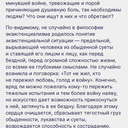
минувшей войне, тревожащие и порой
причиняющие душевную боль, так необходимы
людям? Что они ищут в них и что обретают?
По-видимому, не случайно в философии
экзистенциализма родилось понятие
экзистенциальной ситуации
— предельной,
вырывающей человека из обыденной суеты
и ставящей его лицом к лицу, как перед
бездной, перед огромной сложностью жизни,
со всеми ее глубокими смыслами. Не случайно
возникла и поговорка: «Тот не жил, кто
не пережил любовь, голод и войну». Конечно,
вряд ли можно пожелать кому-то пережить
тяжелые испытания и тем более войну наяву,
но искусство дает возможность прикоснуться
к ней, заглянуть в ее бездну. Благодаря этому
сердце очищается, сбрасывает тягостный груз
обыденности, лукавства и суеты,
возрождается способность к состраданию,